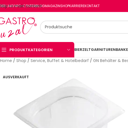
Skip to main content
BER UNS
INFO-CENTER
BLOG
MAGAZIN
SHOP
KARRIERE
KONTAKT
BIERZELTGARNITUREN
BANKE
PRODUKTKATEGORIEN
Home
/
Shop
/
Service, Buffet & Hotelbedarf
/
GN Behälter & Be
AUSVERKAUFT