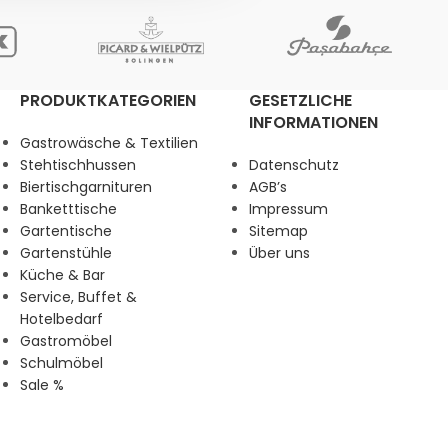
PRODUKTKATEGORIEN
GESETZLICHE
INFORMATIONEN
Gastrowäsche & Textilien
Stehtischhussen
Datenschutz
Biertischgarnituren
AGB’s
Banketttische
Impressum
Gartentische
Sitemap
Gartenstühle
Über uns
Küche & Bar
Service, Buffet &
Hotelbedarf
Gastromöbel
Schulmöbel
Sale %