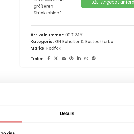
B2B-Angebot anfor
größeren
Stückzahlen?
Artikelnummer:
00012451
Kategorie:
GN Behälter & Besteckkörbe
Marke:
Redfox
Teilen:
(0)
LIEFERUNG & RÜCKGABE
ZAHLUNGSARTEN
Details
len | REDFOX – GNPP 1/6-200
Cookies