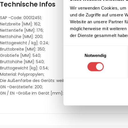
Technische Infos
Wir verwenden Cookies, um I
und die Zugriffe auf unsere 
SAP -Code: 00012451;
Website an unsere Partner fü
Netzbreite [MM]: 162;
möglicherweise mit weiteren
Nettentiefe [MM]: 176;
der Dienste gesammelt habe
Nettohöhe [MM]: 200;
Nettogewicht / kg]: 0.24;
Einwilligungsauswahl
Bruttobreite [MM]: 350;
Grobtiefe [MM]: 540;
Notwendig
Bruttohöhe [MM]: 540;
Bruttogewicht [kg]: 0.54;
Material: Polypropylen;
Die Außenfarbe des Geräts: weiß;
GN -Gerätetiefe: 200;
GN / EN -Größe im Gerät [mm]: GN 1/6;