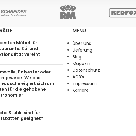
TRÄGE
MENU
 besten Möbel für
Über uns
aurants: Stil und
Lieferung
tionalität vereint
Blog
Magazin
Datenschutz
mwolle, Polyester oder
AGB’s
chgewebe: Welche
chwäsche eignet sich am
Impressum
ten für die gehobene
Karriere
tronomie?
he Stühle sind für
tstätten geeignet?