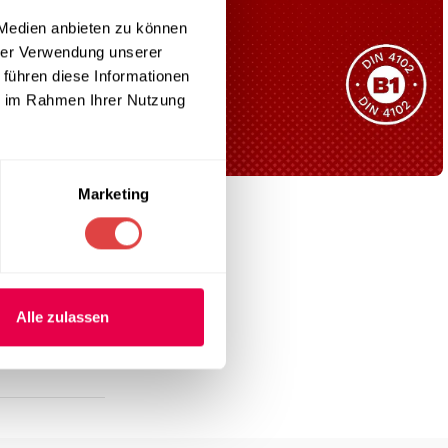
Sie haben nicht das passende
 Medien anbieten zu können
Produkt gefunden?
hrer Verwendung unserer
Wir helfen Ihnen gerne weiter!
 führen diese Informationen
ie im Rahmen Ihrer Nutzung
Marketing
B1 Zertifiziert
Schwer entflammbar
produkten
Kollektion ansehen
Alle zulassen