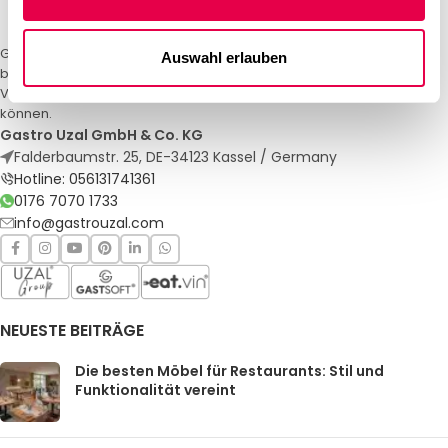
Gastro Uzal – Ihr Spezialist für Gastronomiemöbel und -textilien. Wir
Auswahl erlauben
bieten maßgeschneiderte Lösungen für Restaurants, Hotels und
Veranstaltungen. Qualität und Service, auf die Sie sich verlassen
können.
Gastro Uzal GmbH & Co. KG
Falderbaumstr. 25, DE-34123 Kassel / Germany
Hotline: 056131741361
0176 7070 1733
info@gastrouzal.com
NEUESTE BEITRÄGE
Die besten Möbel für Restaurants: Stil und
Funktionalität vereint