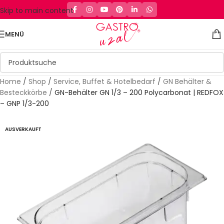
Skip to main content
MENÜ
Home
/
Shop
/
Service, Buffet & Hotelbedarf
/
GN Behälter &
Besteckkörbe
/
GN-Behälter GN 1/3 – 200 Polycarbonat | REDFOX
– GNP 1/3-200
AUSVERKAUFT