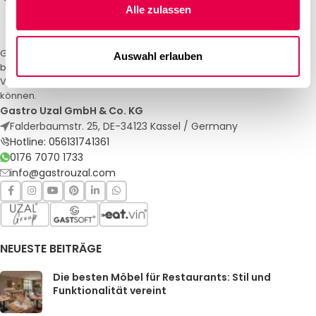
Alle zulassen
Gastro Uzal – Ihr Spezialist für Gastronomiemöbel und -textilien. Wir
Auswahl erlauben
bieten maßgeschneiderte Lösungen für Restaurants, Hotels und
Veranstaltungen. Qualität und Service, auf die Sie sich verlassen
können.
Gastro Uzal GmbH & Co. KG
Falderbaumstr. 25, DE-34123 Kassel / Germany
Hotline: 056131741361
0176 7070 1733
info@gastrouzal.com
NEUESTE BEITRÄGE
Die besten Möbel für Restaurants: Stil und
Funktionalität vereint