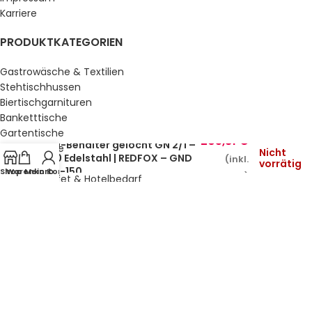
Karriere
PRODUKTKATEGORIEN
Gastrowäsche & Textilien
Stehtischhussen
Biertischgarnituren
Banketttische
Gartentische
205,81
€
GN-Behälter gelocht GN 2/1 –
Gartenstühle
Nicht
150 Edelstahl | REDFOX – GND
(inkl.
vorrätig
Küche & Bar
2/1-150
Shop
Warenkorb
Mein Konto
MwSt.)
Service, Buffet & Hotelbedarf
Gastromöbel
Schulmöbel
Sale %
GESETZLICHE INFORMATIONEN
Datenschutz
AGB’s