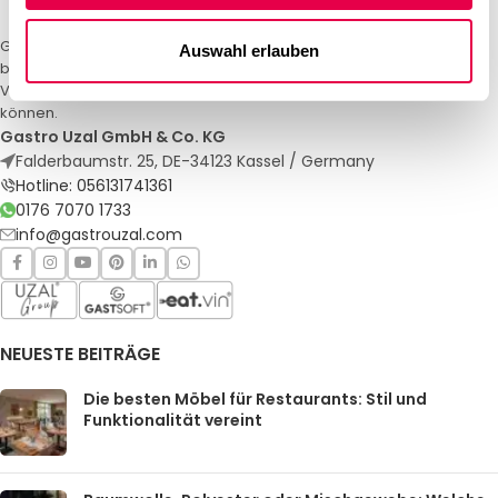
Gastro Uzal – Ihr Spezialist für Gastronomiemöbel und -textilien. Wir
Auswahl erlauben
bieten maßgeschneiderte Lösungen für Restaurants, Hotels und
Veranstaltungen. Qualität und Service, auf die Sie sich verlassen
können.
Gastro Uzal GmbH & Co. KG
Falderbaumstr. 25, DE-34123 Kassel / Germany
Hotline: 056131741361
0176 7070 1733
info@gastrouzal.com
NEUESTE BEITRÄGE
Die besten Möbel für Restaurants: Stil und
Funktionalität vereint