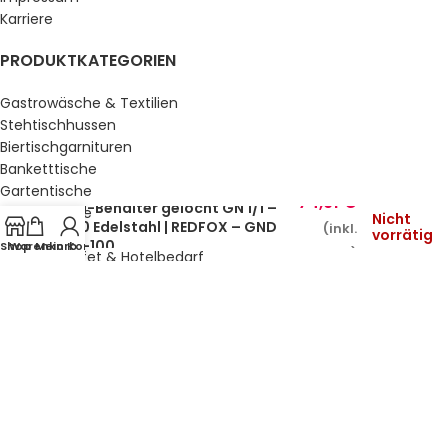
Karriere
PRODUKTKATEGORIEN
Gastrowäsche & Textilien
Stehtischhussen
Biertischgarnituren
Banketttische
Gartentische
74,91
€
GN-Behälter gelocht GN 1/1 –
Gartenstühle
Nicht
100 Edelstahl | REDFOX – GND
(inkl.
vorrätig
Küche & Bar
1/1-100
Shop
Warenkorb
Mein Konto
MwSt.)
Service, Buffet & Hotelbedarf
Gastromöbel
Schulmöbel
Sale %
GESETZLICHE INFORMATIONEN
Datenschutz
AGB’s