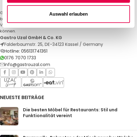
Gastro Uzal – Ihr Spezialist für Gastronomiemöbel und -textilien. Wir
Auswahl erlauben
bieten maßgeschneiderte Lösungen für Restaurants, Hotels und
Veranstaltungen. Qualität und Service, auf die Sie sich verlassen
können.
Gastro Uzal GmbH & Co. KG
Falderbaumstr. 25, DE-34123 Kassel / Germany
Hotline: 056131741361
0176 7070 1733
info@gastrouzal.com
NEUESTE BEITRÄGE
Die besten Möbel für Restaurants: Stil und
Funktionalität vereint