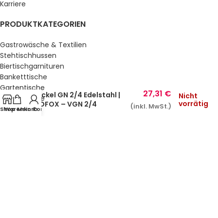
Karriere
PRODUKTKATEGORIEN
Gastrowäsche & Textilien
Stehtischhussen
Biertischgarnituren
Banketttische
Gartentische
27,31
€
Deckel GN 2/4 Edelstahl |
Nicht
Gartenstühle
vorrätig
REDFOX – VGN 2/4
(inkl. MwSt.)
Küche & Bar
Shop
Warenkorb
Mein Konto
Service, Buffet & Hotelbedarf
Gastromöbel
Schulmöbel
Sale %
GESETZLICHE INFORMATIONEN
Datenschutz
AGB’s
Impressum