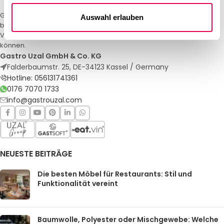
Gastro Uzal – Ihr Spezialist für Gastronomiemöbel und -textilien. Wir
Auswahl erlauben
bieten maßgeschneiderte Lösungen für Restaurants, Hotels und
Veranstaltungen. Qualität und Service, auf die Sie sich verlassen
können.
Gastro Uzal GmbH & Co. KG
Falderbaumstr. 25, DE-34123 Kassel / Germany
Hotline: 056131741361
0176 7070 1733
info@gastrouzal.com
NEUESTE BEITRÄGE
Die besten Möbel für Restaurants: Stil und
Funktionalität vereint
Baumwolle, Polyester oder Mischgewebe: Welche