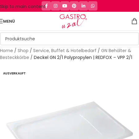
Skip to main content
MENÜ
Home
/
Shop
/
Service, Buffet & Hotelbedarf
/
GN Behälter &
Besteckkörbe
/
Deckel GN 2/1 Polypropylen | REDFOX – VPP 2/1
AUSVERKAUFT