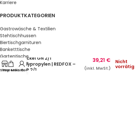
Karriere
PRODUKTKATEGORIEN
Gastrowäsche & Textilien
Stehtischhussen
Biertischgarnituren
Banketttische
Gartentische
Deckel GN 2/1
39,21
€
Nicht
Gartenstühle
Polypropylen | REDFOX –
vorrätig
(inkl. MwSt.)
VPP 2/1
Küche & Bar
Shop
Warenkorb
Mein Konto
Service, Buffet & Hotelbedarf
Gastromöbel
Schulmöbel
Sale %
GESETZLICHE INFORMATIONEN
Datenschutz
AGB’s
Impressum