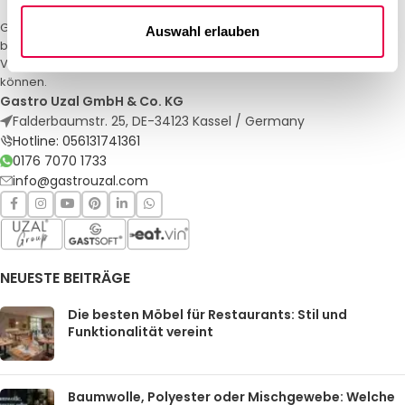
Gastro Uzal – Ihr Spezialist für Gastronomiemöbel und -textilien. Wir
Auswahl erlauben
bieten maßgeschneiderte Lösungen für Restaurants, Hotels und
Veranstaltungen. Qualität und Service, auf die Sie sich verlassen
können.
Gastro Uzal GmbH & Co. KG
Falderbaumstr. 25, DE-34123 Kassel / Germany
Hotline: 056131741361
0176 7070 1733
info@gastrouzal.com
NEUESTE BEITRÄGE
Die besten Möbel für Restaurants: Stil und
Funktionalität vereint
Baumwolle, Polyester oder Mischgewebe: Welche