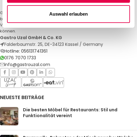
Gastro Uzal – Ihr Spezialist für Gastronomiemöbel und -textilien. Wir
Auswahl erlauben
bieten maßgeschneiderte Lösungen für Restaurants, Hotels und
Veranstaltungen. Qualität und Service, auf die Sie sich verlassen
können.
Gastro Uzal GmbH & Co. KG
Falderbaumstr. 25, DE-34123 Kassel / Germany
Hotline: 056131741361
0176 7070 1733
info@gastrouzal.com
NEUESTE BEITRÄGE
Die besten Möbel für Restaurants: Stil und
Funktionalität vereint