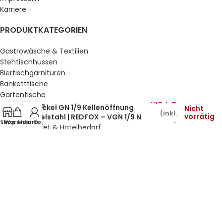
Karriere
PRODUKTKATEGORIEN
Gastrowäsche & Textilien
Stehtischhussen
Biertischgarnituren
Banketttische
Gartentische
11,84
€
Gartenstühle
Deckel GN 1/9 Kellenöffnung
Nicht
(inkl.
vorrätig
Küche & Bar
Edelstahl | REDFOX – VGN 1/9 N
Shop
Warenkorb
Mein Konto
MwSt.)
Service, Buffet & Hotelbedarf
Gastromöbel
Schulmöbel
Sale %
GESETZLICHE INFORMATIONEN
Datenschutz
AGB’s