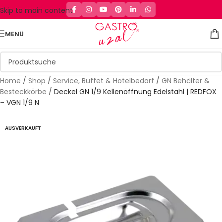
Skip to main content
MENÜ
Home
/
Shop
/
Service, Buffet & Hotelbedarf
/
GN Behälter &
Besteckkörbe
/
Deckel GN 1/9 Kellenöffnung Edelstahl | REDFOX
– VGN 1/9 N
AUSVERKAUFT