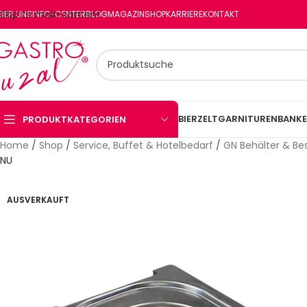
Skip to main content
BER UNS
INFO-CENTER
BLOG
MAGAZIN
SHOP
KARRIERE
KONTAKT
BIERZELTGARNITUREN
BANKE
PRODUKTKATEGORIEN
Home
/
Shop
/
Service, Buffet & Hotelbedarf
/
GN Behälter & Be
NU
AUSVERKAUFT