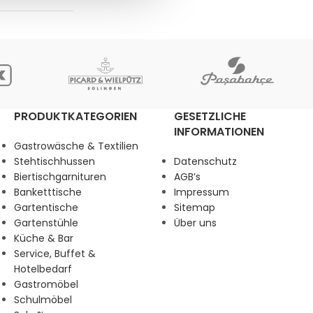
PRODUKTKATEGORIEN
GESETZLICHE
INFORMATIONEN
Gastrowäsche & Textilien
Stehtischhussen
Datenschutz
Biertischgarnituren
AGB’s
Banketttische
Impressum
Gartentische
Sitemap
Gartenstühle
Über uns
Küche & Bar
Service, Buffet &
Hotelbedarf
Gastromöbel
Schulmöbel