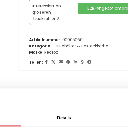
Interessiert an
B2B-Angebot anfor
größeren
Stückzahlen?
Artikelnummer:
00005060
Kategorie:
GN Behälter & Besteckkörbe
Marke:
Redfox
Teilen:
(0)
LIEFERUNG & RÜCKGABE
ZAHLUNGSARTEN
Details
f Edelstahl | REDFOX – VGN 1/6 NU