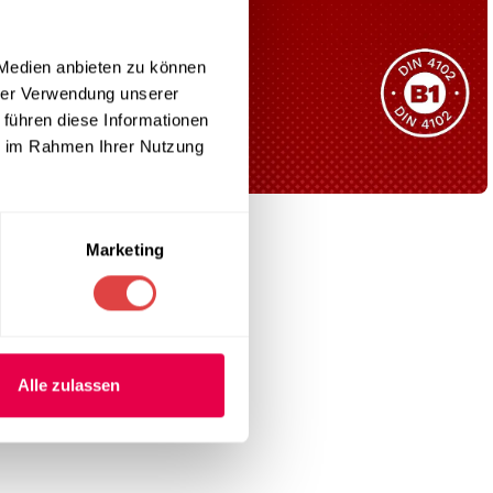
Sie haben nicht das passende
Produkt gefunden?
 Medien anbieten zu können
Wir helfen Ihnen gerne weiter!
hrer Verwendung unserer
 führen diese Informationen
ie im Rahmen Ihrer Nutzung
B1 Zertifiziert
Marketing
Schwer entflammbar
produkten
Kollektion ansehen
Alle zulassen