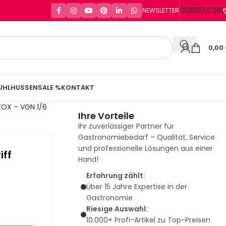
056131741361
NEWSLETTER
0,00
UHLHUSSEN
SALE %
KONTAKT
DFOX – VGN 1/6
Ihre Vorteile
Ihr zuverlässiger Partner für
Gastronomiebedarf – Qualität, Service
und professionelle Lösungen aus einer
iff
Hand!
Erfahrung zählt:
Über 15 Jahre Expertise in der
Gastronomie
Riesige Auswahl:
10.000+ Profi-Artikel zu Top-Preisen