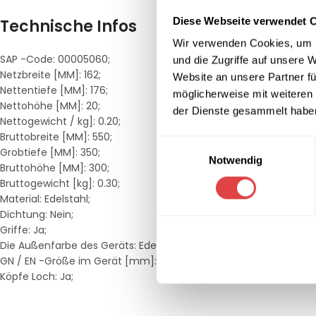
Diese Webseite verwendet 
Technische Infos
Wir verwenden Cookies, um I
SAP -Code: 00005060;
und die Zugriffe auf unsere 
Netzbreite [MM]: 162;
Website an unsere Partner fü
Nettentiefe [MM]: 176;
möglicherweise mit weiteren
Nettohöhe [MM]: 20;
der Dienste gesammelt habe
Nettogewicht / kg]: 0.20;
Bruttobreite [MM]: 550;
Einwilligungsauswahl
Grobtiefe [MM]: 350;
Notwendig
Bruttohöhe [MM]: 300;
Bruttogewicht [kg]: 0.30;
Material: Edelstahl;
Dichtung: Nein;
Griffe: Ja;
Die Außenfarbe des Geräts: Edelstahl;
GN / EN -Größe im Gerät [mm]: GN 1/6;
Köpfe Loch: Ja;