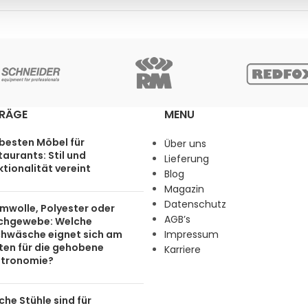
TRÄGE
MENU
 besten Möbel für
Über uns
aurants: Stil und
Lieferung
tionalität vereint
Blog
Magazin
Datenschutz
mwolle, Polyester oder
AGB’s
chgewebe: Welche
chwäsche eignet sich am
Impressum
ten für die gehobene
Karriere
tronomie?
he Stühle sind für