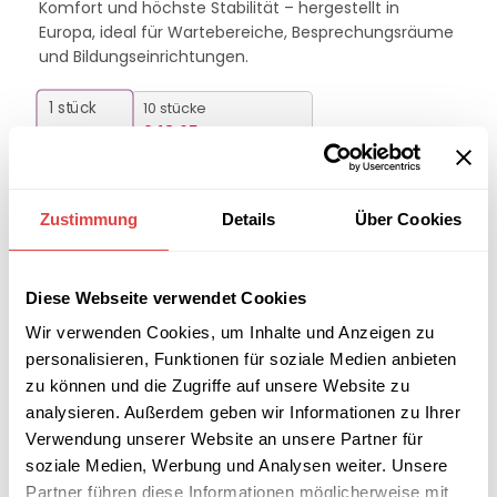
Komfort und höchste Stabilität – hergestellt in
Europa, ideal für Wartebereiche, Besprechungsräume
und Bildungseinrichtungen.
1
stück
10 stücke
261,74
€
248,65
€
(5% Rabatt)
20+ stücke
235,56
€
(10% Rabatt)
Zustimmung
Details
Über Cookies
FARBE
Diese Webseite verwendet Cookies
Wir verwenden Cookies, um Inhalte und Anzeigen zu
-
+
personalisieren, Funktionen für soziale Medien anbieten
IN DEN WARENKORB
zu können und die Zugriffe auf unsere Website zu
analysieren. Außerdem geben wir Informationen zu Ihrer
Verwendung unserer Website an unsere Partner für
Interessiert an
B2B-Angebot
soziale Medien, Werbung und Analysen weiter. Unsere
größeren
anfordern
Partner führen diese Informationen möglicherweise mit