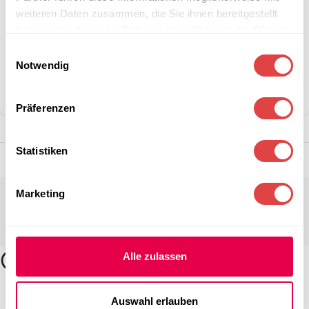
Stückzahlen?
weiteren Daten zusammen, die Sie ihnen bereitgestellt
haben oder die sie im Rahmen Ihrer Nutzung der Dienste
gesammelt haben.
Einwilligungsauswahl
Kategorien:
Schulmöbel
,
Wartezimmer Stühle
Notwendig
Marke:
Gastro Uzal
Teilen:
Präferenzen
Statistiken
Marketing
Alle zulassen
Auswahl erlauben