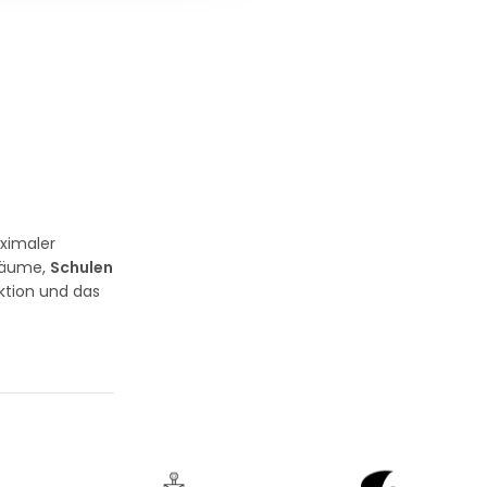
ximaler
sräume,
Schulen
ktion und das