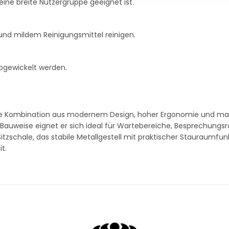
 eine breite Nutzergruppe geeignet ist.
und mildem Reinigungsmittel reinigen.
bgewickelt werden.
kte Kombination aus modernem Design, hoher Ergonomie und ma
n Bauweise eignet er sich ideal für Wartebereiche, Besprechung
zschale, das stabile Metallgestell mit praktischer Stauraumfun
t.