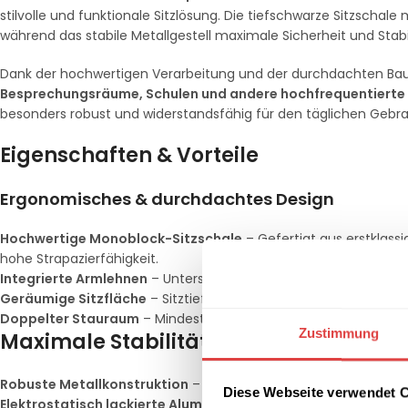
stilvolle und funktionale Sitzlösung. Die tiefschwarze Sitzschal
während das stabile Metallgestell maximale Sicherheit und Stabil
Dank der hochwertigen Verarbeitung und der durchdachten Bauwe
Besprechungsräume, Schulen und andere hochfrequentiert
besonders robust und widerstandsfähig für den täglichen Gebr
Eigenschaften & Vorteile
Ergonomisches & durchdachtes Design
Hochwertige Monoblock-Sitzschale
– Gefertigt aus erstklas
hohe Strapazierfähigkeit.
Integrierte Armlehnen
– Unterstützen eine gesunde Sitzhaltun
Geräumige Sitzfläche
– Sitztiefe von 43 cm, Breite von 45 cm
Doppelter Stauraum
– Mindestens 40 cm breite Öffnung in de
Zustimmung
Maximale Stabilität & Belastbarkeit
Robuste Metallkonstruktion
– Das Gestell besteht aus einem 
Diese Webseite verwendet 
Elektrostatisch lackierte Aluminiumverbindungen
– Erhöhen d