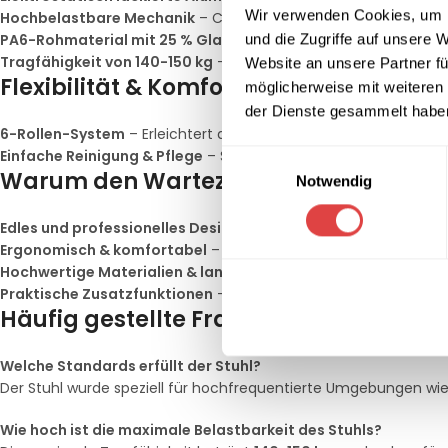
Wir verwenden Cookies, um I
Hochbelastbare Mechanik
– CNC-gefertigte Cestamid-Lager un
und die Zugriffe auf unsere 
PA6-Rohmaterial mit 25 % Glasfaserzusatz
– Verstärkt die Ha
Tragfähigkeit von 140-150 kg
– Besonders robust für eine brei
Website an unsere Partner fü
Flexibilität & Komfort für den Alltag
möglicherweise mit weiteren
der Dienste gesammelt habe
6-Rollen-System
– Erleichtert die Bewegung und ermöglicht fl
Einfache Reinigung & Pflege
– Sitzfläche und Gestell lassen s
Einwilligungsauswahl
Warum den Wartezimmer Stuhl Linx | 
Notwendig
Edles und professionelles Design
– Die Cosmos-Farbe verleiht 
Ergonomisch & komfortabel
– Ideal für längeres Sitzen in W
Hochwertige Materialien & langlebige Konstruktion
– Für dau
Praktische Zusatzfunktionen
– Integrierter Stauraum, leichte 
Häufig gestellte Fragen (FAQs)
Welche Standards erfüllt der Stuhl?
Der Stuhl wurde speziell für hochfrequentierte Umgebungen wi
Wie hoch ist die maximale Belastbarkeit des Stuhls?