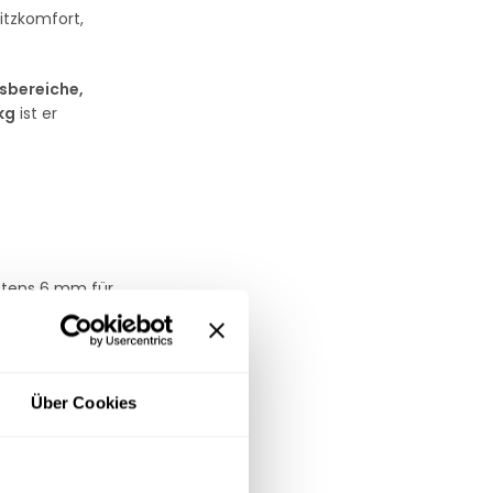
Sitzkomfort,
sbereiche,
kg
ist er
stens 6 mm für
nständen.
Über Cookies
t.