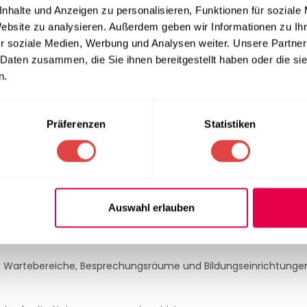
nhalte und Anzeigen zu personalisieren, Funktionen für soziale
d massive Metallachsen für langfristige Nutzung.
Website zu analysieren. Außerdem geben wir Informationen zu I
ltbarkeit und Widerstandsfähigkeit.
te Nutzergruppe.
r soziale Medien, Werbung und Analysen weiter. Unsere Partner
 Daten zusammen, die Sie ihnen bereitgestellt haben oder die s
n.
exible Raumnutzung.
ich mühelos mit einem feuchten Tuch und mildem Reinigungsmitt
2-Sitzer Cosmos wählen?
Präferenzen
Statistiken
Räumen eine stilvolle und moderne Optik.
artebereichen, Besprechungsräumen oder Schulen.
erhaften Einsatz unter hoher Belastung.
Reinigung und flexible Bewegung dank Rollen.
Auswahl erlauben
e Wartebereiche, Besprechungsräume und Bildungseinrichtungen