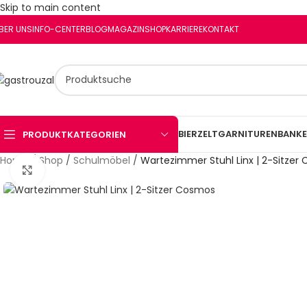
Skip to main content
BER UNS
INFO-CENTER
BLOG
MAGAZIN
SHOP
KARRIERE
KONTAKT
BIERZELTGARNITUREN
BANKE
PRODUKTKATEGORIEN
Schau Video
Home
/
Shop
/
Schulmöbel
/
Wartezimmer Stuhl Linx | 2-Sitzer
Klick zum Vergrößern