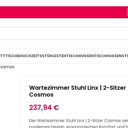
TTTISCHE
HOCHZEITSSTÜHLE
STEHTISCHHUSSEN
TISCHHUSSEN
ST
 Cosmos
Wartezimmer Stuhl Linx | 2-Sitzer
Cosmos
237,94
€
Der Wartezimmer Stuhl Linx | 2-Sitzer Cosmos ver
modernes Design, ergonomischen Komfort und 