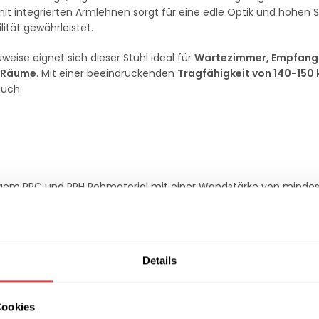
e mit integrierten Armlehnen sorgt für eine edle Optik und hohen 
ität gewährleistet.
ise eignet sich dieser Stuhl ideal für
Wartezimmer, Empfang
e Räume
. Mit einer beeindruckenden
Tragfähigkeit von 140-150 
auch.
sigem PPC und PPH Rohmaterial mit einer Wandstärke von minde
g und erhöhen den Komfort.
, Sitzhöhe von 46 cm für optimalen Komfort.
n Beinen, ideal zur Ablage von Taschen oder persönlichen Gege
Details
4 kg schweren, monolithischen 4-Fuß-Rahmen für hohe Stabilitä
Cookies
ie Widerstandsfähigkeit und sorgen für eine lange Lebensdauer.