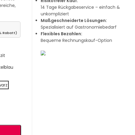
Risikofreier Kauf:
ereiche,
14 Tage Rückgabeservice – einfach &
unkompliziert
Maßgeschneiderte Lösungen:
Spezialisiert auf Gastronomiebedarf
% Rabatt)
Flexibles Bezahlen:
Bequeme Rechnungskauf-Option
Sie haben nicht das passende Produkt
zit
B1 Zertifiziert
gefunden?
Wir helfen Ihnen gerne weiter!
elblau
Schwer entflammbar
produkten
warz
Kollektion ansehen
e