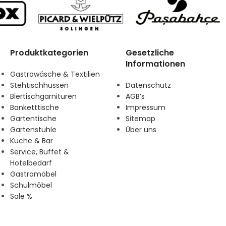
Produktkategorien
Gesetzliche
Informationen
Gastrowäsche & Textilien
Stehtischhussen
Datenschutz
Biertischgarnituren
AGB’s
Banketttische
Impressum
Gartentische
Sitemap
Gartenstühle
Über uns
Küche & Bar
Service, Buffet &
Hotelbedarf
Gastromöbel
Schulmöbel
Sale %