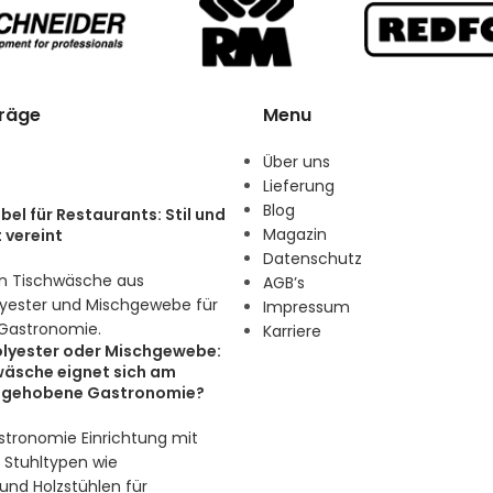
träge
Menu
Über uns
Lieferung
Blog
el für Restaurants: Stil und
Magazin
 vereint
Datenschutz
AGB’s
Impressum
Karriere
lyester oder Mischgewebe:
äsche eignet sich am
ie gehobene Gastronomie?