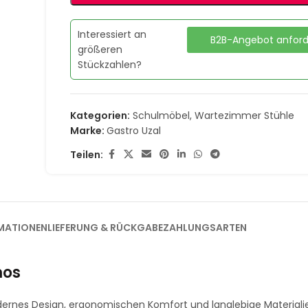
Interessiert an
B2B-Angebot anfor
größeren
Stückzahlen?
Kategorien:
Schulmöbel
,
Wartezimmer Stühle
Marke:
Gastro Uzal
Teilen:
MATIONEN
LIEFERUNG & RÜCKGABE
ZAHLUNGSARTEN
mos
rnes Design, ergonomischen Komfort und langlebige Materialie