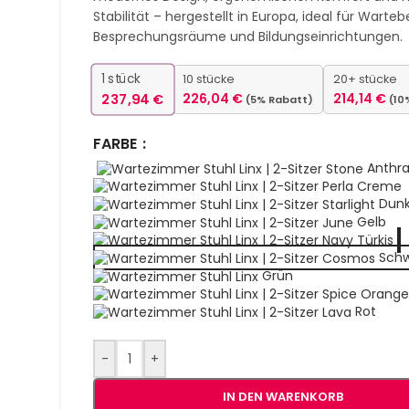
Stabilität – hergestellt in Europa, ideal für Warteb
Besprechungsräume und Bildungseinrichtungen.
1
stück
10 stücke
20+ stücke
237,94
€
226,04
€
214,14
€
(5% Rabatt)
(10
FARBE
Anthra
Creme
Dunk
Gelb
Türkis
Sch
Grün
Orang
Rot
-
+
IN DEN WARENKORB