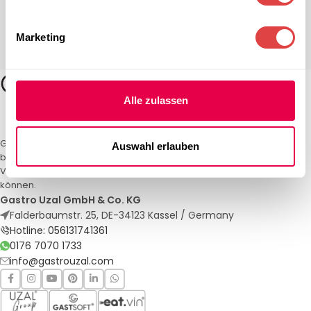
Marketing
Alle zulassen
Gastro Uzal – Ihr Spezialist für Gastronomiemöbel und -textilien. Wir
Auswahl erlauben
bieten maßgeschneiderte Lösungen für Restaurants, Hotels und
Veranstaltungen. Qualität und Service, auf die Sie sich verlassen
können.
Gastro Uzal GmbH & Co. KG
Falderbaumstr. 25, DE-34123 Kassel / Germany
Hotline: 056131741361
0176 7070 1733
info@gastrouzal.com