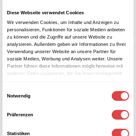
Kategorie:
Wartezimmer Stühle
Diese Webseite verwendet Cookies
Marke:
Gastro Uzal
Wir verwenden Cookies, um Inhalte und Anzeigen zu
Teilen:
personalisieren, Funktionen für soziale Medien anbieten
zu können und die Zugriffe auf unsere Website zu
analysieren. Außerdem geben wir Informationen zu Ihrer
Verwendung unserer Website an unsere Partner für
soziale Medien, Werbung und Analysen weiter. Unsere
Partner führen diese Informationen möglicherweise mit
weiteren Daten zusammen, die Sie ihnen bereitgestellt
haben oder die sie im Rahmen Ihrer Nutzung der Dienste
gesammelt haben.
Einwilligungsauswahl
Notwendig
Präferenzen
Statistiken