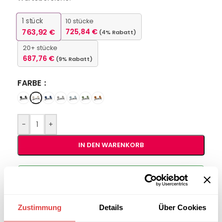
1
stück
10 stücke
763,92
€
725,84
€
(4% Rabatt)
20+ stücke
687,76
€
(9% Rabatt)
FARBE
-
+
IN DEN WARENKORB
Interessiert an
B2B-Angebot
größeren
anfordern
Stückzahlen?
Zustimmung
Details
Über Cookies