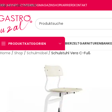
Skip to main content
BER UNS
INFO-CENTER
BLOG
MAGAZIN
SHOP
KARRIERE
KONTAKT
BIERZELTGARNITUREN
BANKE
PRODUKTKATEGORIEN
Home
/
Shop
/
Schulmöbel
/
Schulstuhl Vera C-Fuß