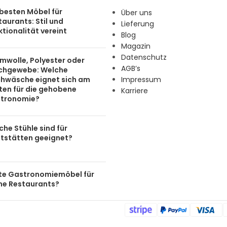
 besten Möbel für
Über uns
aurants: Stil und
Lieferung
tionalität vereint
Blog
Magazin
Datenschutz
mwolle, Polyester oder
AGB’s
chgewebe: Welche
chwäsche eignet sich am
Impressum
ten für die gehobene
Karriere
tronomie?
he Stühle sind für
tstätten geeignet?
te Gastronomiemöbel für
ine Restaurants?