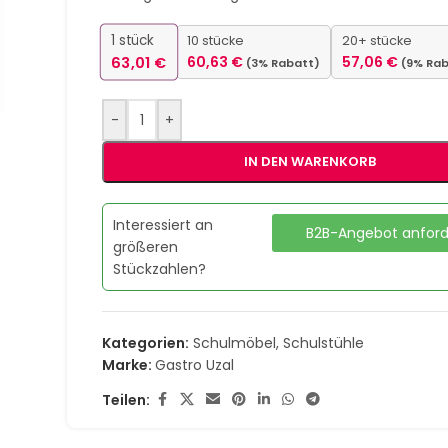
1
stück
10 stücke
20+ stücke
63,01
€
60,63
€
57,06
€
(3% Rabatt)
(9% Ra
-
+
IN DEN WARENKORB
Interessiert an
B2B-Angebot anfor
größeren
Stückzahlen?
Kategorien:
Schulmöbel
,
Schulstühle
Marke:
Gastro Uzal
Teilen: