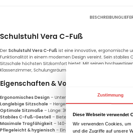
BESCHREIBUNG
LIEF
Schulstuhl Vera C-Fuß
Der
Schulstuhl Vera C-Fuß
ist eine innovative, ergonomische u
Funktionalität in einem modernen Design vereint. Sein stabiles
Sitzschale höchsten Sitzkomfort bietet. Mit seinen hochwertigen
Klassenzimmer, Schulungsräume und andere Lernumgebungen
Eigenschaften & Vorteile
Zustimmung
Ergonomisches Design
– Unterstützt eine gesunde Sitzhaltung 
Langlebige Sitzschale
– Hergestellt aus hochwertigem PPC- u
Optimale Sitzmaße
– Länge: 36 cm, Breite: 39 cm, Sitzhöhe: 
Diese Webseite verwendet 
Stabiles C-Fuß-Gestell
– Bietet hohe Standfestigkeit und erm
Maximale Tragfähigkeit
– 140-150 kg, geeignet für verschiede
Wir verwenden Cookies, um I
Pflegeleicht & hygienisch
– Einfach mit einem feuchten Tuch 
und die Zugriffe auf unsere 