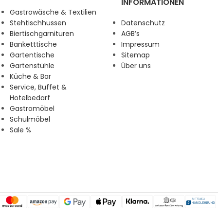
INFORMATIONEN
Gastrowäsche & Textilien
Stehtischhussen
Datenschutz
Biertischgarnituren
AGB’s
Banketttische
Impressum
Gartentische
Sitemap
Gartenstühle
Über uns
Küche & Bar
Service, Buffet &
Hotelbedarf
Gastromöbel
Schulmöbel
Sale %