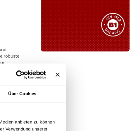
Sie haben nicht das passende
Produkt gefunden?
Wir helfen Ihnen gerne weiter!
 und
ie robuste
B1 Zertifiziert
für
Schwer entflammbar
produkten
Kollektion ansehen
Über Cookies
m.
 Medien anbieten zu können
hrer Verwendung unserer