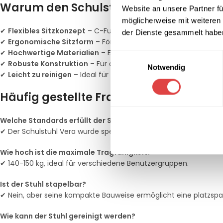
Warum den Schulstuhl Vera C-Fuß wä
Website an unsere Partner fü
möglicherweise mit weiteren
✔
Flexibles Sitzkonzept
– C-Fuß-Gestell ermöglicht eine besse
der Dienste gesammelt habe
✔
Ergonomische Sitzform
– Fördert eine gesunde Körperhaltun
✔
Hochwertige Materialien
– Entwickelt für langfristigen Einsat
Einwilligungsauswahl
✔
Robuste Konstruktion
– Für den intensiven täglichen Gebrau
Notwendig
✔
Leicht zu reinigen
– Ideal für den Schulalltag.
Häufig gestellte Fragen (FAQs)
Welche Standards erfüllt der Stuhl?
✔ Der Schulstuhl Vera wurde speziell für den Einsatz in Schulen 
Wie hoch ist die maximale Tragfähigkeit?
✔ 140-150 kg, ideal für verschiedene Benutzergruppen.
Ist der Stuhl stapelbar?
✔ Nein, aber seine kompakte Bauweise ermöglicht eine platzs
Wie kann der Stuhl gereinigt werden?