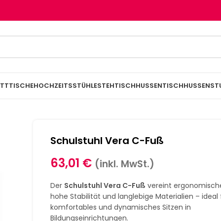
TTTISCHE
HOCHZEITSSTÜHLE
STEHTISCHHUSSEN
TISCHHUSSEN
ST
Schulstuhl Vera C-Fuß
63,01
€
(inkl. MwSt.)
Der
Schulstuhl Vera C-Fuß
vereint ergonomische
hohe Stabilität und langlebige Materialien – ideal 
komfortables und dynamisches Sitzen in
Bildungseinrichtungen.