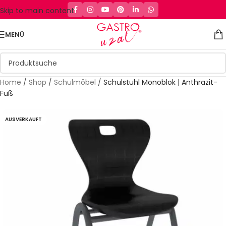
Skip to main content
MENÜ
Home
/
Shop
/
Schulmöbel
/
Schulstuhl Monoblok | Anthrazit-
Fuß
AUSVERKAUFT