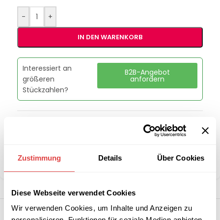
-
+
IN DEN WARENKORB
Interessiert an
B2B-Angebot
größeren
anfordern
Stückzahlen?
Artikelnummer:
n. v.
Kategorien:
Schulmöbel
,
Schulstühle
Marke:
Gastro Uzal
Zustimmung
Details
Über Cookies
Teilen:
Diese Webseite verwendet Cookies
Wir verwenden Cookies, um Inhalte und Anzeigen zu
personalisieren, Funktionen für soziale Medien anbieten