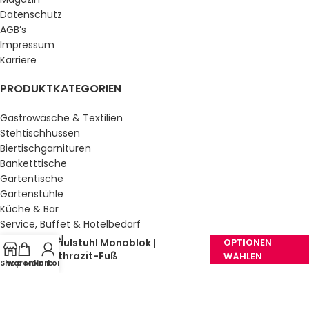
Datenschutz
AGB’s
Impressum
Karriere
PRODUKTKATEGORIEN
Gastrowäsche & Textilien
Stehtischhussen
Biertischgarnituren
Banketttische
Gartentische
Gartenstühle
Küche & Bar
Service, Buffet & Hotelbedarf
Gastromöbel
Schulstuhl Monoblok |
OPTIONEN
Schulmöbel
Anthrazit-Fuß
WÄHLEN
Shop
Warenkorb
Mein Konto
Sale %
GESETZLICHE INFORMATIONEN