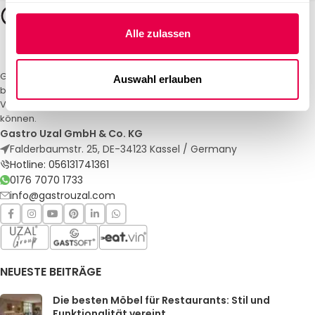
Alle zulassen
Gastro Uzal – Ihr Spezialist für Gastronomiemöbel und -textilien. Wir
Auswahl erlauben
bieten maßgeschneiderte Lösungen für Restaurants, Hotels und
Veranstaltungen. Qualität und Service, auf die Sie sich verlassen
können.
Gastro Uzal GmbH & Co. KG
Falderbaumstr. 25, DE-34123 Kassel / Germany
Hotline: 056131741361
0176 7070 1733
info@gastrouzal.com
NEUESTE BEITRÄGE
Die besten Möbel für Restaurants: Stil und
Funktionalität vereint