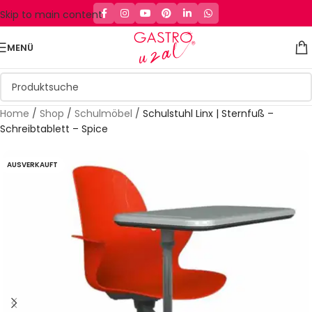
Skip to main content
MENÜ
Home
/
Shop
/
Schulmöbel
/
Schulstuhl Linx | Sternfuß –
Schreibtablett – Spice
AUSVERKAUFT