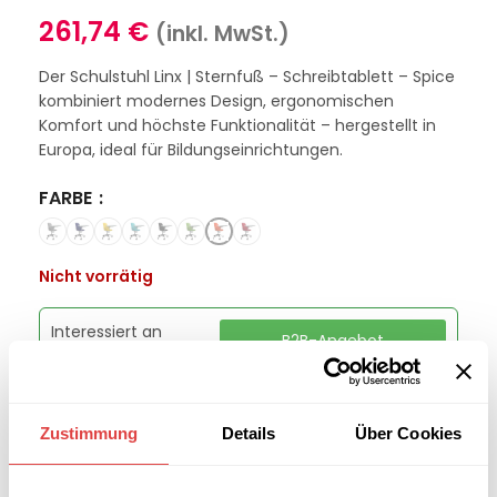
261,74
€
(inkl. MwSt.)
Der Schulstuhl Linx | Sternfuß – Schreibtablett – Spice
kombiniert modernes Design, ergonomischen
Komfort und höchste Funktionalität – hergestellt in
Europa, ideal für Bildungseinrichtungen.
FARBE
Nicht vorrätig
Interessiert an
B2B-Angebot
größeren
anfordern
Stückzahlen?
Zustimmung
Details
Über Cookies
Kategorien:
Schulmöbel
,
Schulstühle
Marke:
Gastro Uzal