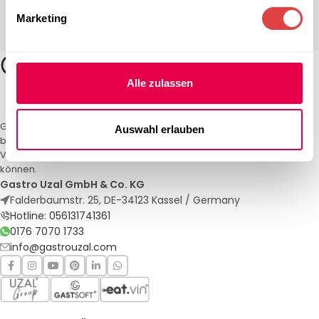
Marketing
Alle zulassen
Gastro Uzal – Ihr Spezialist für Gastronomiemöbel und -textilien. Wir
Auswahl erlauben
bieten maßgeschneiderte Lösungen für Restaurants, Hotels und
Veranstaltungen. Qualität und Service, auf die Sie sich verlassen
können.
Gastro Uzal GmbH & Co. KG
Falderbaumstr. 25, DE-34123 Kassel / Germany
Hotline: 056131741361
0176 7070 1733
info@gastrouzal.com