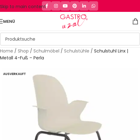
Skip to main content
MENÜ
Home
/
Shop
/
Schulmöbel
/
Schulstühle
/
Schulstuhl Linx |
Metall 4-Fuß – Perla
AUSVERKAUFT