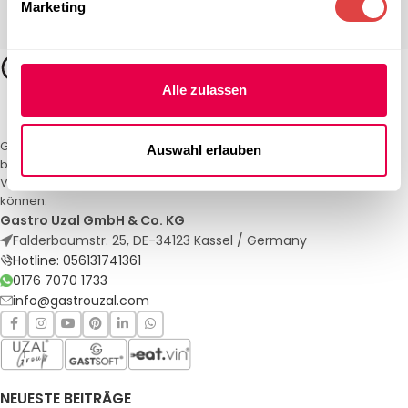
Marketing
Alle zulassen
Gastro Uzal – Ihr Spezialist für Gastronomiemöbel und -textilien. Wir
Auswahl erlauben
bieten maßgeschneiderte Lösungen für Restaurants, Hotels und
Veranstaltungen. Qualität und Service, auf die Sie sich verlassen
können.
Gastro Uzal GmbH & Co. KG
Falderbaumstr. 25, DE-34123 Kassel / Germany
Hotline: 056131741361
0176 7070 1733
info@gastrouzal.com
NEUESTE BEITRÄGE