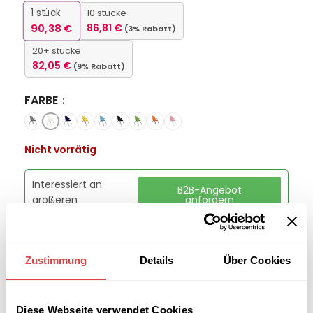
1
stück
10 stücke
90,38
€
86,81
€
(3% Rabatt)
20+ stücke
82,05
€
(9% Rabatt)
FARBE
Nicht vorrätig
Interessiert an
B2B-Angebot
größeren
anfordern
Stückzahlen?
Zustimmung
Details
Über Cookies
Kategorien:
Schulstühle
,
Schulmöbel
Marke:
Gastro Uzal
Teilen:
Diese Webseite verwendet Cookies