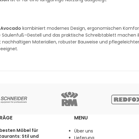
 – Avocado
kombiniert modernes Design, ergonomischen Komfor
ile Säulenfuß-Gestell und das praktische Schreibtablett machen i
it nachhaltigen Materialien, robuster Bauweise und pflegeleicht
geeignet.
TRÄGE
MENU
 besten Möbel für
Über uns
aurants: Stil und
Lieferung