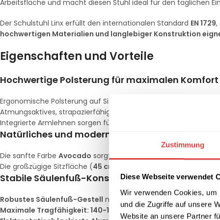
Arbeitsfläche und macht diesen Stuhl ideal für den täglichen E
Der Schulstuhl Linx erfüllt den internationalen Standard
EN 1729
,
hochwertigen Materialien und langlebiger Konstruktion eignet 
Eigenschaften und Vorteile
Hochwertige Polsterung für maximalen Komfort
Ergonomische Polsterung auf Sitzfläche und Rückenlehne für ei
Atmungsaktives, strapazierfähiges Polstermaterial, das Ermüd
Integrierte Armlehnen sorgen für zusätzlichen Komfort und unte
Natürliches und modernes Design in Avocado-
Zustimmung
Die sanfte Farbe
Avocado
sorgt für eine
harmonische, motivi
Die großzügige Sitzfläche (
45 cm Breite, 43 cm Tiefe
) und eine
Stabile Säulenfuß-Konstruktion und langlebige 
Diese Webseite verwendet 
Wir verwenden Cookies, um I
Robustes Säulenfuß-Gestell
mit einem Gesamtgewicht von 
und die Zugriffe auf unsere 
Maximale Tragfähigkeit: 140-150 kg
, ideal für eine breite Ben
Website an unsere Partner fü