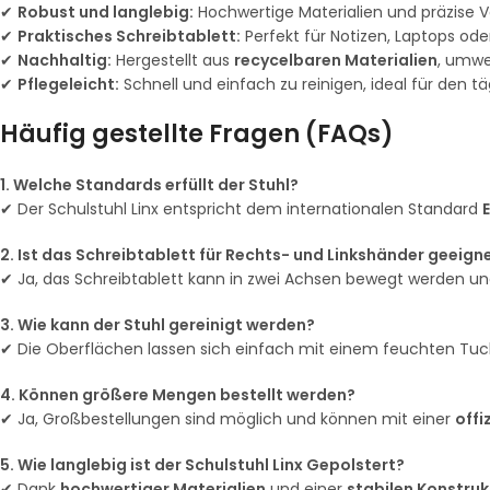
✔
Robust und langlebig:
Hochwertige Materialien und präzise V
✔
Praktisches Schreibtablett:
Perfekt für Notizen, Laptops oder
✔
Nachhaltig:
Hergestellt aus
recycelbaren Materialien
, umwe
✔
Pflegeleicht:
Schnell und einfach zu reinigen, ideal für den t
Häufig gestellte Fragen (FAQs)
1. Welche Standards erfüllt der Stuhl?
✔ Der Schulstuhl Linx entspricht dem internationalen Standard
2. Ist das Schreibtablett für Rechts- und Linkshänder geeign
✔ Ja, das Schreibtablett kann in zwei Achsen bewegt werden und 
3. Wie kann der Stuhl gereinigt werden?
✔ Die Oberflächen lassen sich einfach mit einem feuchten Tuc
4. Können größere Mengen bestellt werden?
✔ Ja, Großbestellungen sind möglich und können mit einer
offi
5. Wie langlebig ist der Schulstuhl Linx Gepolstert?
✔ Dank
hochwertiger Materialien
und einer
stabilen Konstruk