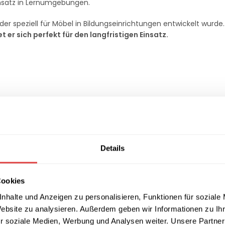
insatz in Lernumgebungen.
 der speziell für Möbel in Bildungseinrichtungen entwickelt wurde
er sich perfekt für den langfristigen Einsatz.
ne gesunde Sitzhaltung.
ung minimiert und angenehmen Sitzkomfort bietet.
rstützen eine ergonomische Sitzposition.
Farbe
Details
erende und beruhigende Atmosphäre
.
 Sitzhöhe von
46 cm
garantieren höchsten Komfort.
Materialien
Cookies
nhalte und Anzeigen zu personalisieren, Funktionen für soziale
mindestens
16 kg
für maximale Stabilität und Kippsicherheit.
Website zu analysieren. Außerdem geben wir Informationen zu I
utzergruppe.
r soziale Medien, Werbung und Analysen weiter. Unsere Partner