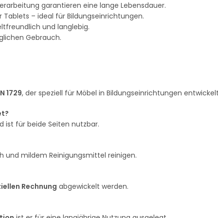
erarbeitung garantieren eine lange Lebensdauer.
 Tablets – ideal für Bildungseinrichtungen.
ltfreundlich und langlebig.
äglichen Gebrauch.
EN 1729
, der speziell für Möbel in Bildungseinrichtungen entwickel
et?
ist für beide Seiten nutzbar.
h und mildem Reinigungsmittel reinigen.
ziellen Rechnung
abgewickelt werden.
tion
ist er für eine langjährige Nutzung ausgelegt.