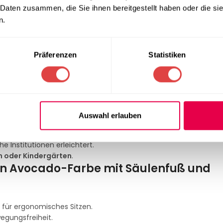
 lange Lebensdauer und Schutz vor Korrosion.
 Daten zusammen, die Sie ihnen bereitgestellt haben oder die s
n.
tops oder Tablets.
in zwei Achsen beweglich ist.
Präferenzen
Statistiken
 eine langlebige Nutzung.
n
, die modernen Nachhaltigkeitsstandards entsprechen.
gungsmittel lassen sich alle Oberflächen mühelos säubern.
e oder Konferenzräume
.
Auswahl erlauben
he Institutionen erleichtert.
n oder Kindergärten
.
 in Avocado-Farbe mit Säulenfuß und
 für ergonomisches Sitzen.
egungsfreiheit.