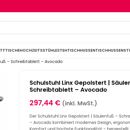
TTTISCHE
HOCHZEITSSTÜHLE
STEHTISCHHUSSEN
TISCHHUSSEN
ST
nfuß – Schreibtablett – Avocado
Schulstuhl Linx Gepolstert | Säul
Schreibtablett – Avocado
297,44
€
(inkl. MwSt.)
Der Schulstuhl Linx Gepolstert | Säulenfuß – Schr
– Avocado kombiniert modernes Design, ergono
Komfort und höchste Funktionalität – hergestellt 