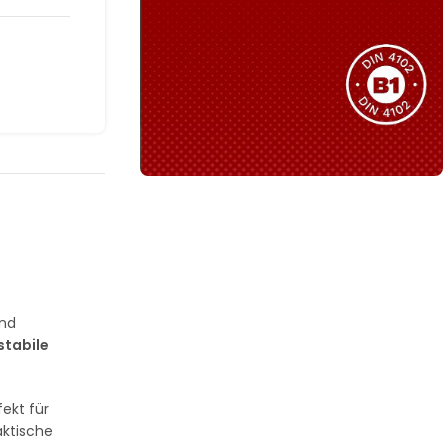
Sie haben nicht das passende
Produkt gefunden?
Wir helfen Ihnen gerne weiter!
B1 Zertifiziert
Schwer entflammbar
produkten
Kollektion ansehen
und
stabile
fekt für
aktische