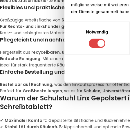
Elektrostatisch lackierte Aluminiumverbindungen
bieten eine
möglicherweise mit weiteren
Flexibles und praktisches Schreibtablett
der Dienste gesammelt habe
Großzügige Arbeitsfläche von
60 x 35 cm
, ideal für Notizen, Lap
Einwilligungsauswahl
Für Rechts- und Linkshänder geeignet
, da das Schreibtablett 
Notwendig
Kratz- und schlagfestes Material (PC- und ASA-Rohmaterial) für
Pflegeleicht und nachhaltig
Hergestellt aus
recycelbaren, umweltfreundlichen Materialie
Einfache Reinigung:
Mit einem feuchten Tuch und mildem Reini
Ideal für stark frequentierte Räume wie
Klassenzimmer, Hörsäl
Einfache Bestellung und Großaufträge
Bestellbar auf Rechnung
, was den Einkaufsprozess für öffentlic
Perfekt für
Großbestellungen
, sei es für
Schulen, Universitäte
Warum der Schulstuhl Linx Gepolstert
Schreibtablett?
✔
Maximaler Komfort:
Gepolsterte Sitzfläche und Rückenlehne
✔
Stabilität durch Säulenfuß:
Kippsicherheit und optimale Bew