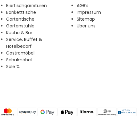
Biertischgarnituren
AGB’s
Banketttische
Impressum
Gartentische
Sitemap
Gartenstühle
Über uns
Küche & Bar
Service, Buffet &
Hotelbedarf
Gastromöbel
Schulmöbel
Sale %