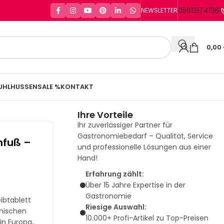
056131741361
NEWSLETTER
0,00
UHLHUSSEN
SALE %
KONTAKT
Ihre Vorteile
Ihr zuverlässiger Partner für
Gastronomiebedarf – Qualität, Service
enfuß –
und professionelle Lösungen aus einer
Hand!
Erfahrung zählt:
Über 15 Jahre Expertise in der
Gastronomie
eibtablett
Riesige Auswahl:
mischen
10.000+ Profi-Artikel zu Top-Preisen
in Europa,