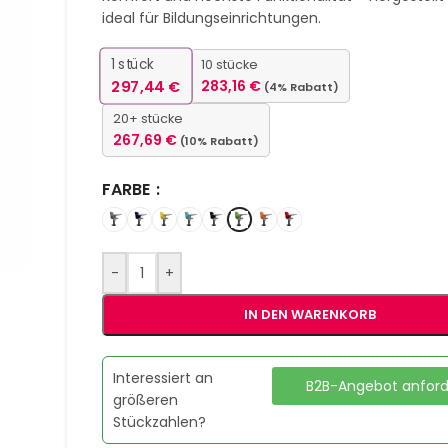
ideal für Bildungseinrichtungen.
1
stück
10 stücke
297,44
€
283,16
€
(4% Rabatt)
20+ stücke
267,69
€
(10% Rabatt)
FARBE
-
+
IN DEN WARENKORB
Interessiert an
B2B-Angebot anfor
größeren
Stückzahlen?