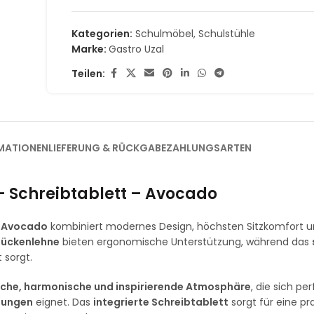
Kategorien:
Schulmöbel
,
Schulstühle
Marke:
Gastro Uzal
Teilen:
MATIONEN
LIEFERUNG & RÜCKGABE
ZAHLUNGSARTEN
 – Schreibtablett – Avocado
 – Avocado
kombiniert modernes Design, höchsten Sitzkomfort 
Rückenlehne
bieten ergonomische Unterstützung, während das
 sorgt.
iche, harmonische und inspirierende Atmosphäre
, die sich per
htungen
eignet. Das
integrierte Schreibtablett
sorgt für eine pr