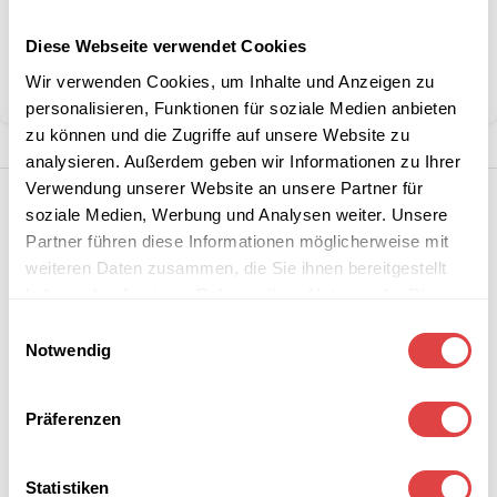
Kategorien:
Schulmöbel
,
Schulstühle
Diese Webseite verwendet Cookies
Marke:
Gastro Uzal
Wir verwenden Cookies, um Inhalte und Anzeigen zu
Teilen:
personalisieren, Funktionen für soziale Medien anbieten
zu können und die Zugriffe auf unsere Website zu
analysieren. Außerdem geben wir Informationen zu Ihrer
Verwendung unserer Website an unsere Partner für
soziale Medien, Werbung und Analysen weiter. Unsere
Partner führen diese Informationen möglicherweise mit
weiteren Daten zusammen, die Sie ihnen bereitgestellt
haben oder die sie im Rahmen Ihrer Nutzung der Dienste
gesammelt haben.
Einwilligungsauswahl
Notwendig
Präferenzen
Statistiken