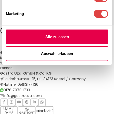
Marketing
Alle zulassen
Gastro Uzal – Ihr Spezialist für Gastronomiemöbel und -textilien. Wir
Auswahl erlauben
bieten maßgeschneiderte Lösungen für Restaurants, Hotels und
Veranstaltungen. Qualität und Service, auf die Sie sich verlassen
können.
Gastro Uzal GmbH & Co. KG
Falderbaumstr. 25, DE-34123 Kassel / Germany
Hotline: 056131741361
0176 7070 1733
info@gastrouzal.com