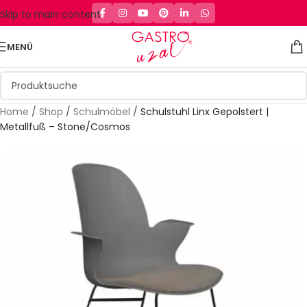
Skip to main content
MENÜ
Home
/
Shop
/
Schulmöbel
/
Schulstuhl Linx Gepolstert |
Metallfuß – Stone/Cosmos