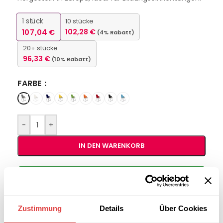
1
stück
10 stücke
107,04
€
102,28
€
(4% Rabatt)
20+ stücke
96,33
€
(10% Rabatt)
FARBE
-
+
IN DEN WARENKORB
Interessiert an
B2B-Angebot
größeren
anfordern
Stückzahlen?
Zustimmung
Details
Über Cookies