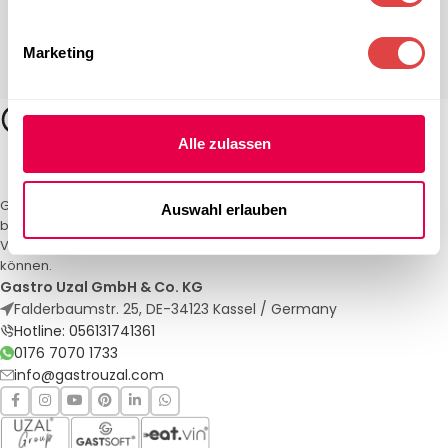
Marketing
Alle zulassen
Gastro Uzal – Ihr Spezialist für Gastronomiemöbel und -textilien. Wir
Auswahl erlauben
bieten maßgeschneiderte Lösungen für Restaurants, Hotels und
Veranstaltungen. Qualität und Service, auf die Sie sich verlassen
können.
Gastro Uzal GmbH & Co. KG
Falderbaumstr. 25, DE-34123 Kassel / Germany
Hotline: 056131741361
0176 7070 1733
info@gastrouzal.com