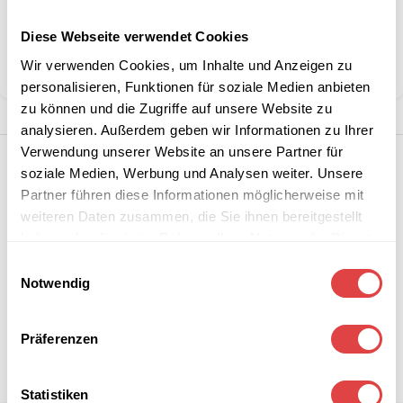
Artikelnummer:
Schulstuhl-JACEK-2-5
Kategorie:
Schulstühle
Diese Webseite verwendet Cookies
Marke:
Gastro Uzal
Wir verwenden Cookies, um Inhalte und Anzeigen zu
Teilen:
personalisieren, Funktionen für soziale Medien anbieten
zu können und die Zugriffe auf unsere Website zu
analysieren. Außerdem geben wir Informationen zu Ihrer
Verwendung unserer Website an unsere Partner für
soziale Medien, Werbung und Analysen weiter. Unsere
Partner führen diese Informationen möglicherweise mit
weiteren Daten zusammen, die Sie ihnen bereitgestellt
haben oder die sie im Rahmen Ihrer Nutzung der Dienste
gesammelt haben.
Einwilligungsauswahl
Notwendig
Präferenzen
Statistiken