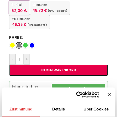
1
stück
10 stücke
52,30
€
48,73
€
(6% Rabatt)
20+ stücke
46,35
€
(11% Rabatt)
FARBE
-
+
IN DEN WARENKORB
Interessiert an
B2B-Angebot
größeren
anfordern
Stückzahlen?
Zustimmung
Details
Über Cookies