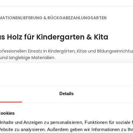
MATIONEN
LIEFERUNG & RÜCKGABE
ZAHLUNGSARTEN
s Holz für Kindergarten & Kita
ofessionellen Einsatz in Kindergärten, Kitas und Bildungseinricht
und langlebige Materialien.
e Nutzung
mit und passt sich optimal an verschiedene Altersgruppen an.
Details
Cookies
nhalte und Anzeigen zu personalisieren, Funktionen für soziale
Website zu analysieren. Außerdem geben wir Informationen zu I