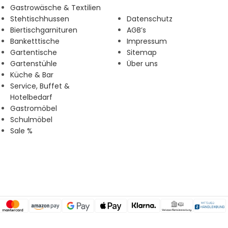
Gastrowäsche & Textilien
Stehtischhussen
Datenschutz
Biertischgarnituren
AGB’s
Banketttische
Impressum
Gartentische
Sitemap
Gartenstühle
Über uns
Küche & Bar
Service, Buffet &
Hotelbedarf
Gastromöbel
Schulmöbel
Sale %