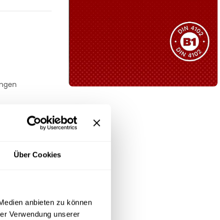
Sie haben nicht das passende
Produkt gefunden?
Wir helfen Ihnen gerne weiter!
ungen
B1 Zertifiziert
Schwer entflammbar
produkten
Kollektion ansehen
Über Cookies
 Medien anbieten zu können
hrer Verwendung unserer