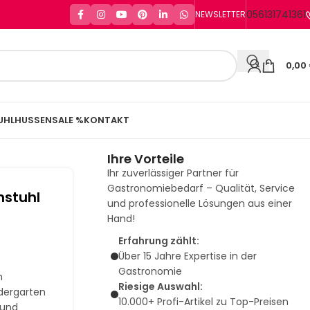
056131741361
NEWSLETTER
0,00
UHLHUSSEN
SALE %
KONTAKT
Ihre Vorteile
Ihr zuverlässiger Partner für
Gastronomiebedarf – Qualität, Service
nstuhl
und professionelle Lösungen aus einer
Hand!
Erfahrung zählt:
Über 15 Jahre Expertise in der
Gastronomie
m
Riesige Auswahl:
ndergarten
10.000+ Profi-Artikel zu Top-Preisen
 und