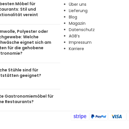
 besten Möbel für
Über uns
aurants: Stil und
Lieferung
tionalität vereint
Blog
Magazin
Datenschutz
mwolle, Polyester oder
AGB’s
chgewebe: Welche
chwäsche eignet sich am
Impressum
ten für die gehobene
Karriere
tronomie?
he Stühle sind für
tstätten geeignet?
te Gastronomiemöbel für
ine Restaurants?