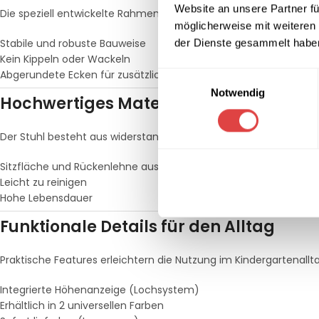
Website an unsere Partner fü
Die speziell entwickelte Rahmenkonstruktion verhindert effektiv 
möglicherweise mit weiteren
Stabile und robuste Bauweise
der Dienste gesammelt habe
Kein Kippeln oder Wackeln
Abgerundete Ecken für zusätzliche Sicherheit
Einwilligungsauswahl
Notwendig
Hochwertiges Material – langlebig und
Der Stuhl besteht aus widerstandsfähigem Buchenholz-Sperrholz
Sitzfläche und Rückenlehne aus 9 mm Sperrholz
Leicht zu reinigen
Hohe Lebensdauer
Funktionale Details für den Alltag
Praktische Features erleichtern die Nutzung im Kindergartenallta
Integrierte Höhenanzeige (Lochsystem)
Erhältlich in 2 universellen Farben