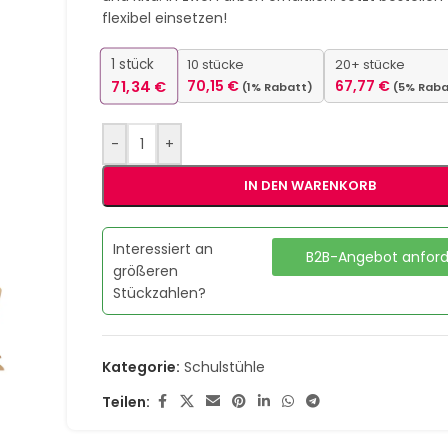
flexibel einsetzen!
1
stück
10 stücke
20+ stücke
71,34
€
70,15
€
67,77
€
(1% Rabatt)
(5% Raba
-
+
IN DEN WARENKORB
Interessiert an
B2B-Angebot anfor
größeren
Stückzahlen?
Kategorie:
Schulstühle
Teilen: