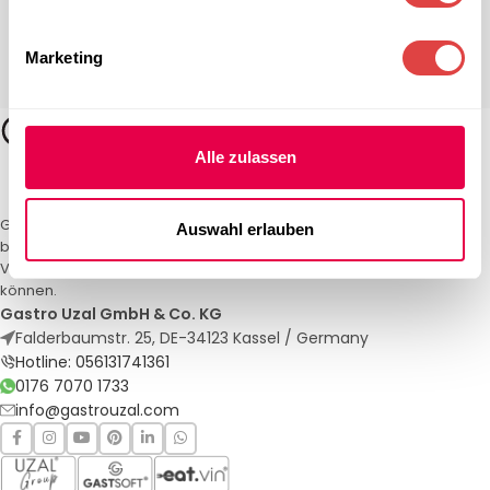
Marketing
Alle zulassen
Gastro Uzal – Ihr Spezialist für Gastronomiemöbel und -textilien. Wir
Auswahl erlauben
bieten maßgeschneiderte Lösungen für Restaurants, Hotels und
Veranstaltungen. Qualität und Service, auf die Sie sich verlassen
können.
Gastro Uzal GmbH & Co. KG
Falderbaumstr. 25, DE-34123 Kassel / Germany
Hotline: 056131741361
0176 7070 1733
info@gastrouzal.com