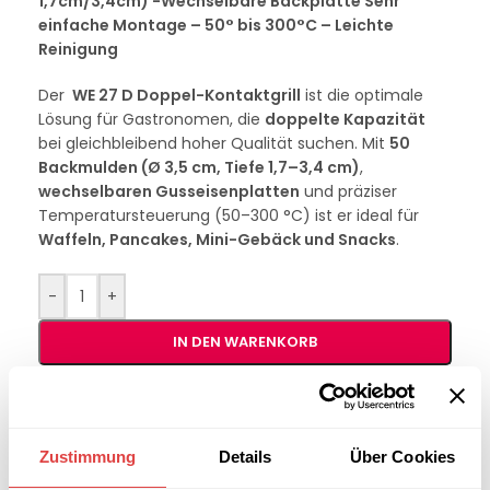
1,7cm/3,4cm) -Wechselbare Backplatte Sehr
einfache Montage – 50° bis 300°C – Leichte
Reinigung
Der
WE 27 D Doppel-Kontaktgrill
ist die optimale
Lösung für Gastronomen, die
doppelte Kapazität
bei gleichbleibend hoher Qualität suchen. Mit
50
Backmulden (Ø 3,5 cm, Tiefe 1,7–3,4 cm)
,
wechselbaren Gusseisenplatten
und präziser
Temperatursteuerung (50–300 °C) ist er ideal für
Waffeln, Pancakes, Mini-Gebäck und Snacks
.
-
+
IN DEN WARENKORB
Interessiert an
B2B-Angebot
größeren
anfordern
Zustimmung
Details
Über Cookies
Stückzahlen?