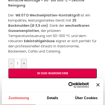
einfache Montage – 50° bis 300°C – Leichte
Reinigung
Der
WE 07 D Wechselplatten-Kontaktgrill
ist ein
kompaktes, leistungsstarkes Gerät mit
25
Backmulden (Ø 3,5 cm)
. Dank der
wechselbaren
Gusseisenplatten
, der präzisen
Temperatursteuerung von 50–300 °C und dem
robusten
Edelstahlgehäuse
eignet er sich perfekt für
den professionellen Einsatz in Gastronomie,
Bäckereien, Cafés und Catering.
-
+
IN DEN WARENKORB
Interessiert an
B2B-Angebot
größeren
anfordern
Zustimmung
Details
Über Cookies
Stückzahlen?