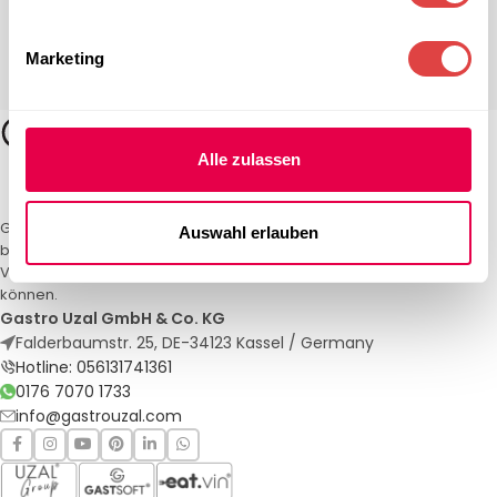
Marketing
Alle zulassen
Gastro Uzal – Ihr Spezialist für Gastronomiemöbel und -textilien. Wir
Auswahl erlauben
bieten maßgeschneiderte Lösungen für Restaurants, Hotels und
Veranstaltungen. Qualität und Service, auf die Sie sich verlassen
können.
Gastro Uzal GmbH & Co. KG
Falderbaumstr. 25, DE-34123 Kassel / Germany
Hotline: 056131741361
0176 7070 1733
info@gastrouzal.com