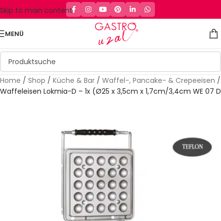
Skip to main content
MENÜ
Home
/
Shop
/
Küche & Bar
/
Waffel-, Pancake- & Crepeeisen
/
Waffeleisen Lokmia-D – 1x (Ø25 x 3,5cm x 1,7cm/3,4cm WE 07 D