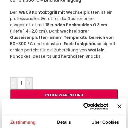
50° bis 300°C – Leichte Reinigung
Der
WE 09 Kontaktgrill mit Wechselplatten
ist ein
professionelles Gerät für die Gastronomie,
ausgestattet mit
18 runden Backmulden Ø 8 cm
(Tiefe 1,4–2,8 cm)
. Dank
wechselbarer
Gusseisenplatten
, einem
Temperaturbereich von
50–300 °C
und robustem
Edelstahlgehäuse
eignet
er sich perfekt für die Zubereitung von
Waffeln,
Pancakes, Desserts und herzhaften Snacks
.
-
+
IN DEN WARENKORB
Interessiert an
B2B-Angebot
größeren
anfordern
Zustimmung
Details
Über Cookies
Stückzahlen?