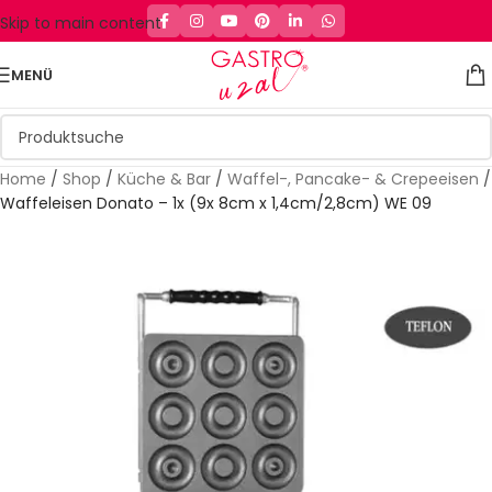
Skip to main content
MENÜ
Home
/
Shop
/
Küche & Bar
/
Waffel-, Pancake- & Crepeeisen
/
Waffeleisen Donato – 1x (9x 8cm x 1,4cm/2,8cm) WE 09