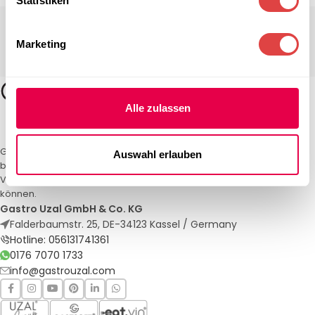
Statistiken
Marketing
Alle zulassen
Gastro Uzal – Ihr Spezialist für Gastronomiemöbel und -textilien. Wir
Auswahl erlauben
bieten maßgeschneiderte Lösungen für Restaurants, Hotels und
Veranstaltungen. Qualität und Service, auf die Sie sich verlassen
können.
Gastro Uzal GmbH & Co. KG
Falderbaumstr. 25, DE-34123 Kassel / Germany
Hotline: 056131741361
0176 7070 1733
info@gastrouzal.com