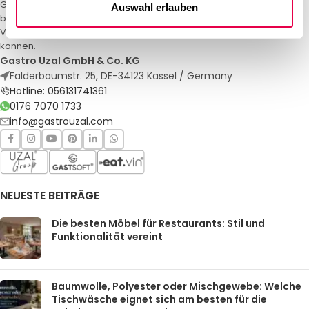
Gastro Uzal – Ihr Spezialist für Gastronomiemöbel und -textilien. Wir
Auswahl erlauben
bieten maßgeschneiderte Lösungen für Restaurants, Hotels und
Veranstaltungen. Qualität und Service, auf die Sie sich verlassen
können.
Gastro Uzal GmbH & Co. KG
Falderbaumstr. 25, DE-34123 Kassel / Germany
Hotline: 056131741361
0176 7070 1733
info@gastrouzal.com
NEUESTE BEITRÄGE
Die besten Möbel für Restaurants: Stil und
Funktionalität vereint
Baumwolle, Polyester oder Mischgewebe: Welche
Tischwäsche eignet sich am besten für die