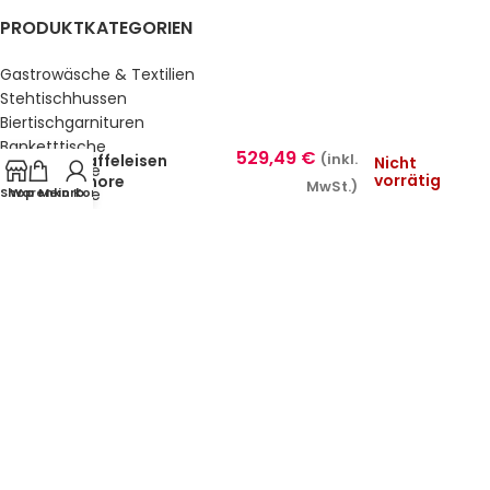
PRODUKTKATEGORIEN
Gastrowäsche & Textilien
Stehtischhussen
Biertischgarnituren
Banketttische
529,49
€
Waffeleisen
(inkl.
Nicht
Gartentische
vorrätig
Amore
MwSt.)
Shop
Warenkorb
Mein Konto
Gartenstühle
Küche & Bar
Service, Buffet & Hotelbedarf
Gastromöbel
Schulmöbel
Sale %
GESETZLICHE INFORMATIONEN
Datenschutz
AGB’s
Impressum
Sitemap