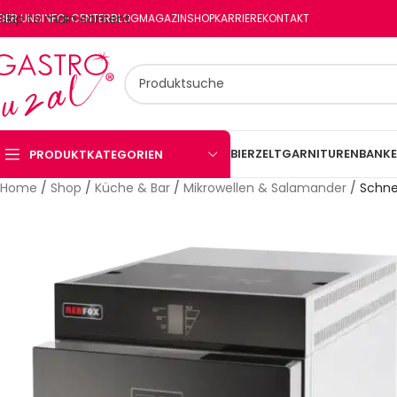
Skip to main content
BER UNS
INFO-CENTER
BLOG
MAGAZIN
SHOP
KARRIERE
KONTAKT
BIERZELTGARNITUREN
BANKE
PRODUKTKATEGORIEN
Home
/
Shop
/
Küche & Bar
/
Mikrowellen & Salamander
/
Schne