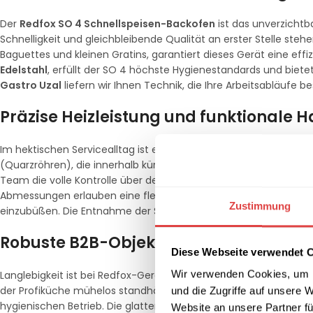
Der
Redfox SO 4 Schnellspeisen-Backofen
ist das unverzichtba
Schnelligkeit und gleichbleibende Qualität an erster Stelle stehen
Baguettes und kleinen Gratins, garantiert dieses Gerät eine eff
Edelstahl
, erfüllt der SO 4 höchste Hygienestandards und bietet 
Gastro Uzal
liefern wir Ihnen Technik, die Ihre Arbeitsabläufe 
Präzise Heizleistung und funktionale
Im hektischen Servicealltag ist eine intuitive Bedienung entsch
(Quarzröhren), die innerhalb kürzester Zeit die benötigte Betrie
Team die volle Kontrolle über den Garprozess, während das Gerä
Abmessungen erlauben eine flexible Platzierung selbst in klein
Zustimmung
einzubüßen. Die Entnahme der Speisen erfolgt sicher und komfor
Robuste B2B-Objektqualität und einfa
Diese Webseite verwendet 
Wir verwenden Cookies, um I
Langlebigkeit ist bei Redfox-Geräten Standard. Das Gehäuse des
der Profiküche mühelos standhält. Eine herausnehmbare Krümelsc
und die Zugriffe auf unsere 
hygienischen Betrieb. Die glatten Edelstahloberflächen lassen sic
Website an unsere Partner fü