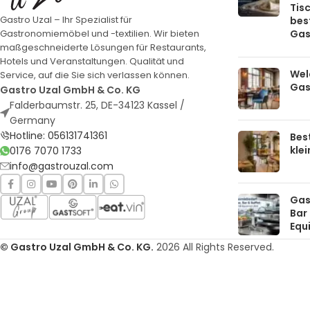
Tis
Gastro Uzal – Ihr Spezialist für
bes
Gas
Gastronomiemöbel und -textilien. Wir bieten
maßgeschneiderte Lösungen für Restaurants,
Hotels und Veranstaltungen. Qualität und
Welc
Service, auf die Sie sich verlassen können.
Gas
Gastro Uzal GmbH & Co. KG
Falderbaumstr. 25, DE-34123 Kassel /
Germany
Hotline: 056131741361
Bes
kle
0176 7070 1733
info@gastrouzal.com
Gas
Bar 
Equ
© Gastro Uzal GmbH & Co. KG.
2026 All Rights Reserved.