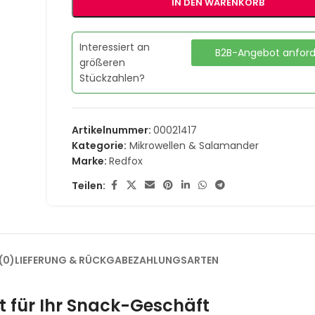
IN DEN WARENKORB
Interessiert an
B2B-Angebot anfor
größeren
Stückzahlen?
Artikelnummer:
00021417
Kategorie:
Mikrowellen & Salamander
Marke:
Redfox
Teilen:
(0)
LIEFERUNG & RÜCKGABE
ZAHLUNGSARTEN
t für Ihr Snack-Geschäft