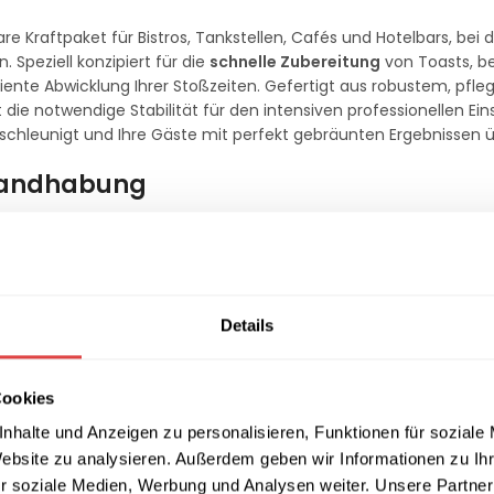
re Kraftpaket für Bistros, Tankstellen, Cafés und Hotelbars, bei
. Speziell konzipiert für die
schnelle Zubereitung
von Toasts, b
iziente Abwicklung Ihrer Stoßzeiten. Gefertigt aus robustem, pfl
die notwendige Stabilität für den intensiven professionellen Eins
beschleunigt und Ihre Gäste mit perfekt gebräunten Ergebnissen 
 Handhabung
eidend. Der Redfox SO 4 verfügt über leistungsstarke Heizelemen
bstemperatur erreichen. Dank der integrierten Zeitschaltuhr (Tim
t für eine absolut gleichmäßige Hitzeverteilung sorgt. Die kom
en Küchen oder hinter dem Tresen, ohne dabei an Leistungsfähigk
Details
tabel über die stabilen Einschübe.
che Reinigung
Cookies
nhalte und Anzeigen zu personalisieren, Funktionen für soziale
 SO 4 ist so konstruiert, dass es den täglichen mechanischen B
hublade erleichtert die tägliche Reinigung und sorgt für einen
Website zu analysieren. Außerdem geben wir Informationen zu I
h schnell und gründlich desinfizieren. Investieren Sie in bewährt
r soziale Medien, Werbung und Analysen weiter. Unsere Partner