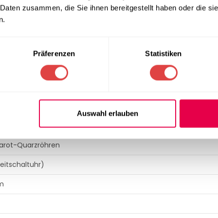
k-Zubereitung nachhaltig zu steigern und gleichzeitig die Betri
 Daten zusammen, die Sie ihnen bereitgestellt haben oder die s
n.
Präferenzen
Statistiken
kofen / Profi-Toaster
Auswahl erlauben
tahl
rarot-Quarzröhren
eitschaltuhr)
mm