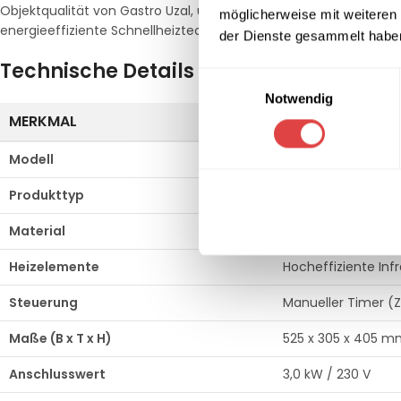
Objektqualität von Gastro Uzal, um Ihre Kapazitäten in der Snac
möglicherweise mit weiteren
energieeffiziente Schnellheiztechnik zu minimieren.
der Dienste gesammelt habe
Technische Details
Einwilligungsauswahl
Notwendig
MERKMAL
SPEZIFIKATION
Modell
Redfox SO 4
Produkttyp
Schnellspeisen-Bac
Material
Hochwertiger Edels
Heizelemente
Hocheffiziente Inf
Steuerung
Manueller Timer (Z
Maße (B x T x H)
525 x 305 x 405 
Anschlusswert
3,0 kW / 230 V