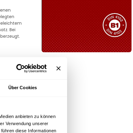
Sie haben nicht das passende
 denen
Produkt gefunden?
elegten
Wir helfen Ihnen gerne weiter!
egeleichtem
atz. Bei
überzeugt.
B1 Zertifiziert
te
er) behält Ihr
Schwer entflammbar
pakten
produkten
eit
Kollektion ansehen
Über Cookies
 Medien anbieten zu können
elastungen in
 stets
hrer Verwendung unserer
e
 führen diese Informationen