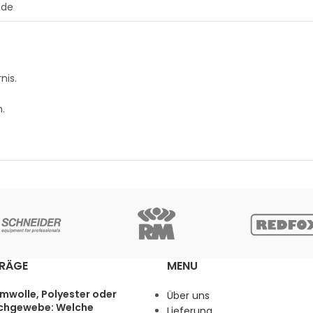
ade
nis.
n.
TRÄGE
MENU
mwolle, Polyester oder
Über uns
chgewebe: Welche
Lieferung