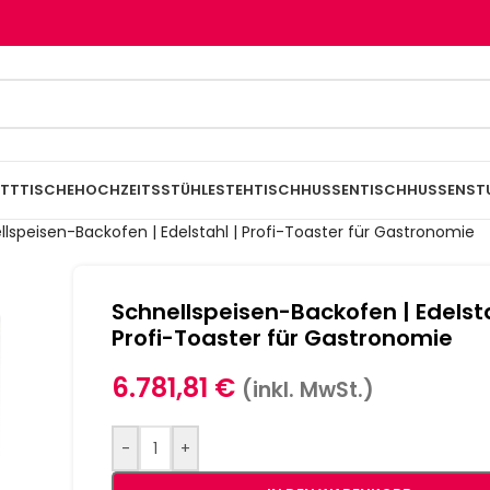
TTTISCHE
HOCHZEITSSTÜHLE
STEHTISCHHUSSEN
TISCHHUSSEN
ST
llspeisen-Backofen | Edelstahl | Profi-Toaster für Gastronomie
Schnellspeisen-Backofen | Edelsta
Profi-Toaster für Gastronomie
6.781,81
€
(inkl. MwSt.)
-
+