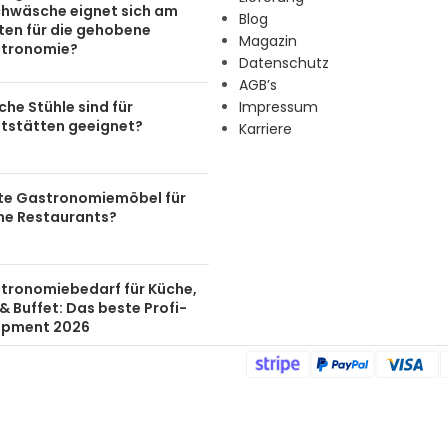
chwäsche eignet sich am
Blog
ten für die gehobene
Magazin
tronomie?
Datenschutz
AGB’s
he Stühle sind für
Impressum
tstätten geeignet?
Karriere
te Gastronomiemöbel für
ine Restaurants?
tronomiebedarf für Küche,
& Buffet: Das beste Profi-
ipment 2026