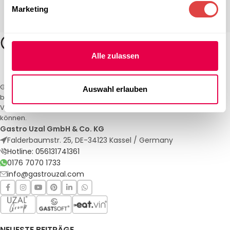
Marketing
Alle zulassen
Gastro Uzal – Ihr Spezialist für Gastronomiemöbel und -textilien. Wir
Auswahl erlauben
bieten maßgeschneiderte Lösungen für Restaurants, Hotels und
Veranstaltungen. Qualität und Service, auf die Sie sich verlassen
können.
Gastro Uzal GmbH & Co. KG
Falderbaumstr. 25, DE-34123 Kassel / Germany
Hotline: 056131741361
0176 7070 1733
info@gastrouzal.com
NEUESTE BEITRÄGE