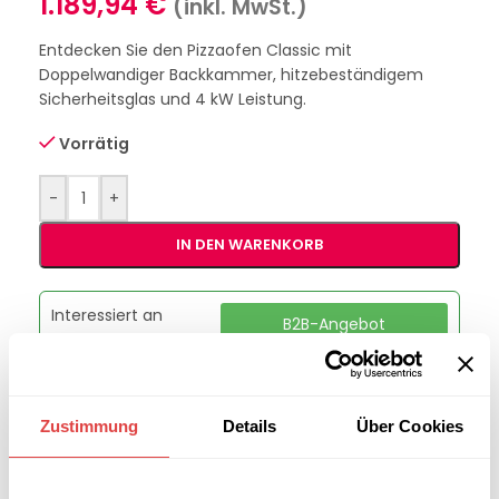
1.189,94
€
(inkl. MwSt.)
Entdecken Sie den Pizzaofen Classic mit
Doppelwandiger Backkammer, hitzebeständigem
Sicherheitsglas und 4 kW Leistung.
Vorrätig
-
+
IN DEN WARENKORB
Interessiert an
B2B-Angebot
größeren
anfordern
Stückzahlen?
Zustimmung
Details
Über Cookies
Artikelnummer:
PF5050E
Kategorie:
Pizzaöfen