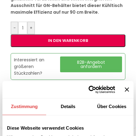
Ausschnitt für GN-Behälter bietet dieser Kühltisch
maximale Effizienz auf nur 90 cm Breite.
-
+
IN DEN WARENKORB
Interessiert an
B2B-Angebot
größeren
anfordern
Stückzahlen?
Artikelnummer:
00013338
Kategorie:
Kühlschränke, Kühltische & Flaschenkühler
Zustimmung
Details
Über Cookies
Marke:
Redfox
Teilen:
Diese Webseite verwendet Cookies