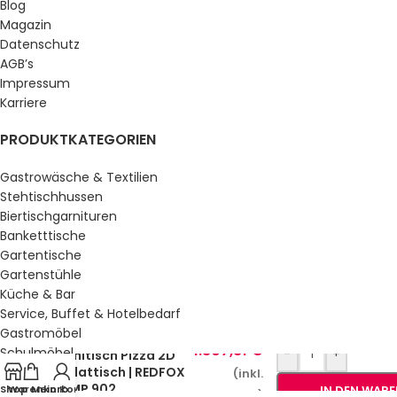
Blog
Magazin
Datenschutz
AGB’s
Impressum
Karriere
PRODUKTKATEGORIEN
Gastrowäsche & Textilien
Stehtischhussen
Biertischgarnituren
Banketttische
Gartentische
Gartenstühle
Küche & Bar
Service, Buffet & Hotelbedarf
Gastromöbel
1.307,81
€
Schulmöbel
-
+
Kühltisch Pizza 2D
Salattisch | REDFOX
Sale %
(inkl.
– MP 902
Shop
Warenkorb
Mein Konto
IN DEN WAR
MwSt.)