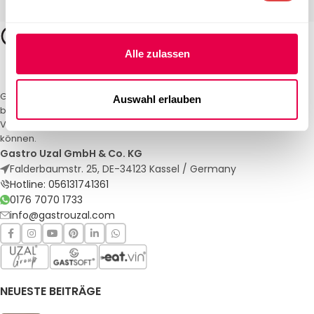
Alle zulassen
Gastro Uzal – Ihr Spezialist für Gastronomiemöbel und -textilien. Wir
Auswahl erlauben
bieten maßgeschneiderte Lösungen für Restaurants, Hotels und
Veranstaltungen. Qualität und Service, auf die Sie sich verlassen
können.
Gastro Uzal GmbH & Co. KG
Falderbaumstr. 25, DE-34123 Kassel / Germany
Hotline: 056131741361
0176 7070 1733
info@gastrouzal.com
NEUESTE BEITRÄGE