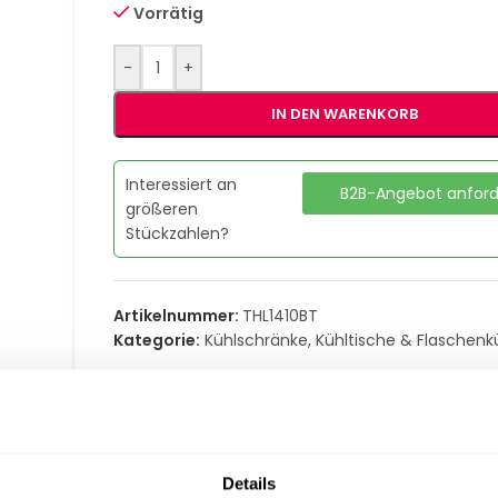
Vorrätig
-
+
IN DEN WARENKORB
Interessiert an
B2B-Angebot anfor
größeren
Stückzahlen?
Artikelnummer:
THL1410BT
Kategorie:
Kühlschränke, Kühltische & Flaschenk
Teilen:
Details
ERUNG & RÜCKGABE
ZAHLUNGSARTEN