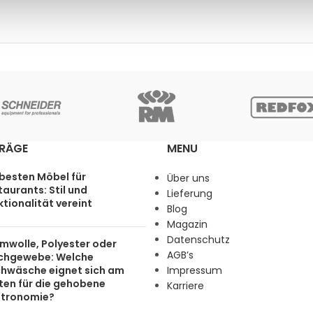
TRÄGE
MENU
 besten Möbel für
Über uns
aurants: Stil und
Lieferung
tionalität vereint
Blog
Magazin
Datenschutz
mwolle, Polyester oder
AGB’s
chgewebe: Welche
chwäsche eignet sich am
Impressum
ten für die gehobene
Karriere
tronomie?