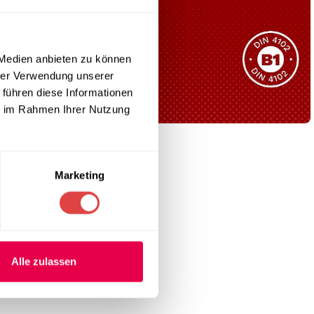
Sie haben nicht das passende
Produkt gefunden?
Wir helfen Ihnen gerne weiter!
 Medien anbieten zu können
! Dieser
hrer Verwendung unserer
 führen diese Informationen
ie im Rahmen Ihrer Nutzung
latz in
B1 Zertifiziert
Schwer entflammbar
Marketing
produkten
Kollektion ansehen
nergie spart.
Alle zulassen
.