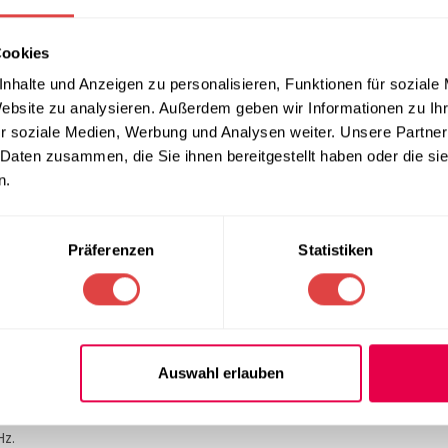
Cookies
nhalte und Anzeigen zu personalisieren, Funktionen für soziale
ten Kühlschrank mit einer großzügigen Kapazität von 1333 Litern
Website zu analysieren. Außerdem geben wir Informationen zu I
und sicher zu lagern.
r soziale Medien, Werbung und Analysen weiter. Unsere Partner
 Daten zusammen, die Sie ihnen bereitgestellt haben oder die s
e Größe, um alle Ihre Kühlbedürfnisse zu erfüllen, ohne zu viel P
n.
iger Innenraum, der Platz für all Ihre Lebensmittel bietet.
Präferenzen
Statistiken
Getränken bis zu Lebensmitteln.
Produkten sicher und effektiv zu lagern und zu kühlen.
pfer (Ventilee), der für eine gleichmäßige Kühlung sorgt und E
Auswahl erlauben
hlschrank genug Kraft für Ihre anspruchsvollsten Kühlbedürfnisse
z.