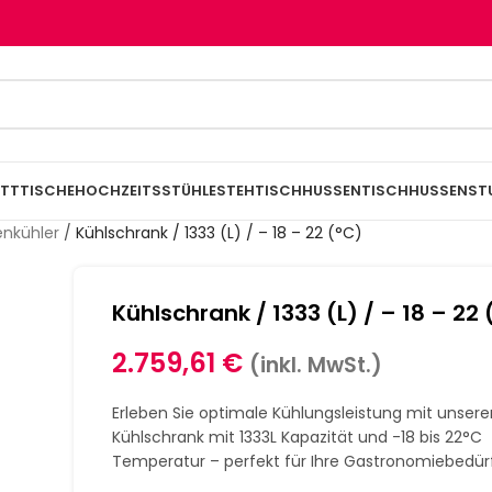
TTTISCHE
HOCHZEITSSTÜHLE
STEHTISCHHUSSEN
TISCHHUSSEN
ST
enkühler
/
Kühlschrank / 1333 (L) / – 18 – 22 (°C)
Kühlschrank / 1333 (L) / – 18 – 22 
2.759,61
€
(inkl. MwSt.)
Erleben Sie optimale Kühlungsleistung mit unser
Kühlschrank mit 1333L Kapazität und -18 bis 22°C
Temperatur – perfekt für Ihre Gastronomiebedürf