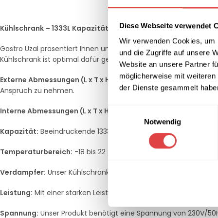
Diese Webseite verwendet 
Kühlschrank – 1333L Kapazität -18 bis 22°C
Wir verwenden Cookies, um I
Gastro Uzal präsentiert Ihnen unseren hochwertigen und effizien
und die Zugriffe auf unsere 
Kühlschrank ist optimal dafür geeignet, Ihre Lebensmittel frisch 
Website an unsere Partner fü
möglicherweise mit weiteren
Externe Abmessungen (L x T x H):
1480 x 830 x 2010 mm – Perfekt
der Dienste gesammelt habe
Anspruch zu nehmen.
Einwilligungsauswahl
Interne Abmessungen (L x T x H):
1360 x 700 x 1400 mm – Großzüg
Notwendig
Kapazität:
Beeindruckende 1333 Liter – Viel Platz für alles, von 
Temperaturbereich:
-18 bis 22 °C – Ideal um eine Vielzahl von 
Verdampfer:
Unser Kühlschrank verfügt über einen Umluftverdam
Leistung:
Mit einer starken Leistung von 1125 Watt hat dieser Kü
Spannung:
Unser Produkt benötigt eine Spannung von 230V/50H