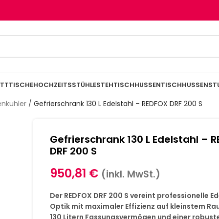
TTTISCHE
HOCHZEITSSTÜHLE
STEHTISCHHUSSEN
TISCHHUSSEN
ST
enkühler
/
Gefrierschrank 130 L Edelstahl – REDFOX DRF 200 S
Gefrierschrank 130 L Edelstahl – 
DRF 200 S
950,81
€
(inkl. MwSt.)
Der REDFOX DRF 200 S vereint professionelle Ed
Optik mit maximaler Effizienz auf kleinstem Ra
130 Litern Fassungsvermögen und einer robust