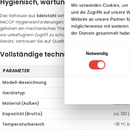
Hygienisch, wartungsfreundlich und s
Wir verwenden Cookies, um I
und die Zugriffe auf unsere 
Das Gehäuse aus
Edelstahl
sieht nicht nur elegant aus, sondern
Website an unsere Partner fü
HACCP-Hygieneanforderungen. Der Innenraum aus hochwertigem 
möglicherweise mit weiteren
gehören ein mechanisches Thermostat zur einfachen Steuerung
der Dienste gesammelt habe
vor unbefugtem Zugriff zu schützen. Das umweltfreundliche Kä
Geräts. Vertrauen Sie auf Qualität und Design von Gastro Uzal.
Einwilligungsauswahl
Vollständige technische Details
Notwendig
PARAMETER
SPEZIF
Modell-Bezeichnung
REDFOX 
Gerätetyp
Tiefküh
Material (Außen)
Edelstah
Kapazität (Brutto)
ca. 130 L
Temperaturbereich
-18 °C b