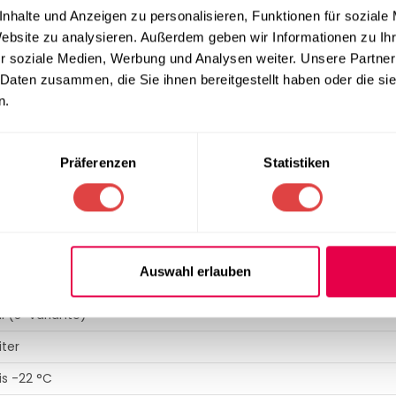
icher
nhalte und Anzeigen zu personalisieren, Funktionen für soziale
Website zu analysieren. Außerdem geben wir Informationen zu I
 ist zudem extrem pflegeleicht, korrosionsbeständig und erfüllt
r soziale Medien, Werbung und Analysen weiter. Unsere Partner
ABS-Kunststoff lässt sich mühelos reinigen. Zur weiteren Aus
 Daten zusammen, die Sie ihnen bereitgestellt haben oder die s
, eine wechselbare Türdichtung sowie eine abschließbare Tür,
n.
ltemittel
R600a
unterstreicht zudem die nachhaltige Ausrichtun
Präferenzen
Statistiken
IKATION
DRF 200 S
Auswahl erlauben
lschrank (Unterbau geeignet)
l (S-Variante)
iter
is -22 °C