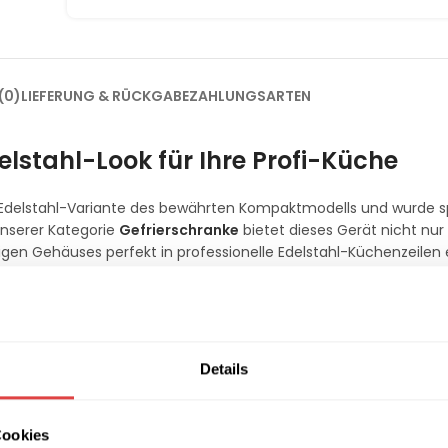
(0)
LIEFERUNG & RÜCKGABE
ZAHLUNGSARTEN
lstahl-Look für Ihre Profi-Küche
 Edelstahl-Variante des bewährten Kompaktmodells und wurde sp
unserer Kategorie
Gefrierschranke
bietet dieses Gerät nicht nur
igen Gehäuses perfekt in professionelle Edelstahl-Küchenzeilen e
au-Format
ten Vorräte zuverlässig in einem Temperaturbereich von
-18 °C b
ichzeitig als stabile Ablageflächen und garantieren eine gleich
Details
h der Gefrierschrank problemlos unter gängige Arbeitsplatten int
der Küche optimieren.
Cookies