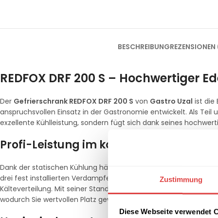
BESCHREIBUNG
REZENSIONEN 
REDFOX DRF 200 S – Hochwertiger Ede
Der
Gefrierschrank REDFOX DRF 200 S
von
Gastro Uzal
ist die
anspruchsvollen Einsatz in der Gastronomie entwickelt. Als Teil 
exzellente Kühlleistung, sondern fügt sich dank seines hochwert
Profi-Leistung im kompakten Unterb
Dank der statischen Kühlung hält der DRF 200 S Ihre tiefgekühl
drei fest installierten Verdampferroste im Innenraum dienen gle
Zustimmung
Kälteverteilung. Mit seiner Standardbreite von 600 mm lässt sic
wodurch Sie wertvollen Platz gewinnen und Ihre Arbeitswege in 
Diese Webseite verwendet 