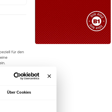
Sie haben nicht das passende
Produkt gefunden?
Wir helfen Ihnen gerne weiter!
eziell für den
B1 Zertifiziert
 eine
Schwer entflammbar
in.
produkten
Kollektion ansehen
is -22 °C
. Die
mäßige
Über Cookies
egrieren,