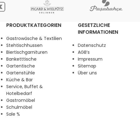
PRODUKTKATEGORIEN
GESETZLICHE
INFORMATIONEN
Gastrowäsche & Textilien
Stehtischhussen
Datenschutz
Biertischgarnituren
AGB’s
Banketttische
Impressum
Gartentische
Sitemap
Gartenstühle
Über uns
Küche & Bar
Service, Buffet &
Hotelbedarf
Gastromöbel
Schulmöbel
Sale %