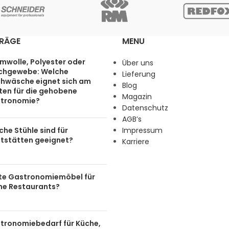
TRÄGE
MENU
mwolle, Polyester oder
Über uns
chgewebe: Welche
Lieferung
chwäsche eignet sich am
Blog
ten für die gehobene
Magazin
tronomie?
Datenschutz
AGB’s
he Stühle sind für
Impressum
tstätten geeignet?
Karriere
te Gastronomiemöbel für
ine Restaurants?
tronomiebedarf für Küche,