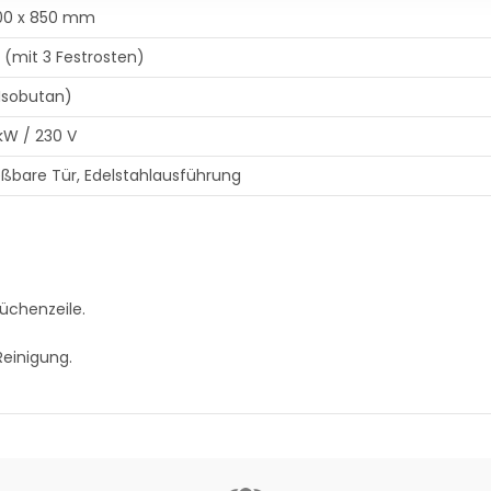
00 x 850 mm
 (mit 3 Festrosten)
Isobutan)
 kW / 230 V
eßbare Tür, Edelstahlausführung
Küchenzeile.
Reinigung.