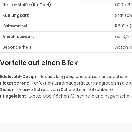
Netto-Maße (B x T x H)
600 x 6
Kühlungsart
Statisch
Kältemittel
R600a (
Anschlusswert
ca. 0,15
Besonderheit
Abschli
Vorteile auf einen Blick
Edelstahl-Design:
Robust, langlebig und optisch ansprechend.
Platzsparend:
Perfekt als Unterbaugerät zur Integration in die 
Sicher:
Inklusive Schloss zum Schutz Ihrer Tiefkühlware.
Pflegeleicht:
Glatte Oberflächen für schnelle und hygienische 