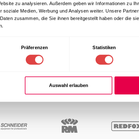
Website zu analysieren. Außerdem geben wir Informationen zu I
r soziale Medien, Werbung und Analysen weiter. Unsere Partner
 Daten zusammen, die Sie ihnen bereitgestellt haben oder die s
n.
nkühler mit Drehtür
. Mit einer kompakten ist er perfekt für Ber
s integriert werden.
Präferenzen
Statistiken
sst er perfekt in jede Küche.
latz für alle Ihre Lieblingsgetränke.
 dass Ihre Getränke immer perfekt gekühlt sind.
iente Kühlleistung gewährleistet.
s Sie sich über die Energieeffizienz keine Sorgen machen müssen
Auswahl erlauben