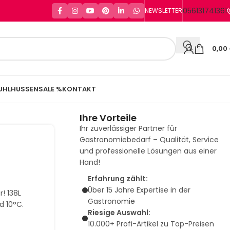
056131741361
NEWSLETTER
0,00
UHLHUSSEN
SALE %
KONTAKT
Ihre Vorteile
Ihr zuverlässiger Partner für
Gastronomiebedarf – Qualität, Service
m
und professionelle Lösungen aus einer
Hand!
Erfahrung zählt:
Über 15 Jahre Expertise in der
! 138L
Gastronomie
d 10°C.
Riesige Auswahl:
10.000+ Profi-Artikel zu Top-Preisen