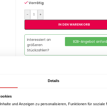
Vorrätig
-
+
IN DEN WARENKORB
Interessiert an
B2B-Angebot anfor
größeren
Stückzahlen?
Artikelnummer:
TSC2E90B
Kategorie:
Kühlschränke, Kühltische & Flaschenk
Details
Teilen:
Cookies
nhalte und Anzeigen zu personalisieren, Funktionen für soziale
ERUNG & RÜCKGABE
ZAHLUNGSARTEN