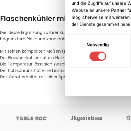
und die Zugriffe auf unsere 
Website an unsere Partner fü
Flaschenkühler mit Drehtür (60cm)
möglicherweise mit weiteren
der Dienste gesammelt habe
Die ideale Ergänzung zu Ihrer Küchenausstattung, unser
Flasche
Einwilligungsauswahl
begrenztem Platz und kann nahtlos in vorhandene Küchendesign
Notwendig
Mit seinen kompakten Maßen
(L x T x H: 600 x 500 x 900 mm)
pa
Der Flaschenkühler hat ein Nutzvolumen von
138 Litern
, genug P
Die Temperatur lässt sich zwischen
+2 und +10 °C
einstellen, so
Der Kühlschrank hat eine Leistung von
172 Watt
, was eine effiz
Das Gerät arbeitet mit einer Spannung von
230V/50Hz
, so das