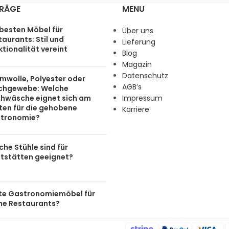
TRÄGE
MENU
 besten Möbel für
Über uns
aurants: Stil und
Lieferung
tionalität vereint
Blog
Magazin
Datenschutz
mwolle, Polyester oder
AGB’s
chgewebe: Welche
chwäsche eignet sich am
Impressum
ten für die gehobene
Karriere
tronomie?
he Stühle sind für
tstätten geeignet?
te Gastronomiemöbel für
ine Restaurants?