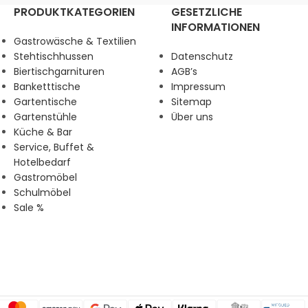
PRODUKTKATEGORIEN
GESETZLICHE
INFORMATIONEN
Gastrowäsche & Textilien
Stehtischhussen
Datenschutz
Biertischgarnituren
AGB’s
Banketttische
Impressum
Gartentische
Sitemap
Gartenstühle
Über uns
Küche & Bar
Service, Buffet &
Hotelbedarf
Gastromöbel
Schulmöbel
Sale %