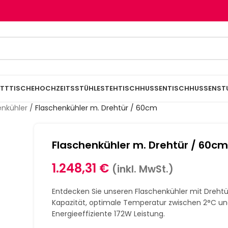
TTTISCHE
HOCHZEITSSTÜHLE
STEHTISCHHUSSEN
TISCHHUSSEN
ST
enkühler
/
Flaschenkühler m. Drehtür / 60cm
Flaschenkühler m. Drehtür / 60c
1.248,31
€
(inkl. MwSt.)
Entdecken Sie unseren Flaschenkühler mit Drehtür
Kapazität, optimale Temperatur zwischen 2°C un
Energieeffiziente 172W Leistung.