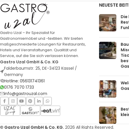
NEUESTE BEI
Die
Rest
Funk
Gastro Uzal – Ihr Spezialist für
Gastronomiemöbel und -textilien. Wir bieten
Bau
maßgeschneiderte Lösungen für Restaurants,
Mis
Hotels und Veranstaltungen. Qualität und
Tis
Service, auf die Sie sich verlassen können.
bes
Gastro Uzal GmbH & Co. KG
Gas
Falderbaumstr. 25, DE-34123 Kassel /
Germany
Hotline: 056131741361
Welc
0176 7070 1733
Gas
info@gastrouzal.com
Bes
kle
© Gastro Uzal GmbH & Co. KG.
2026 All Rights Reserved.