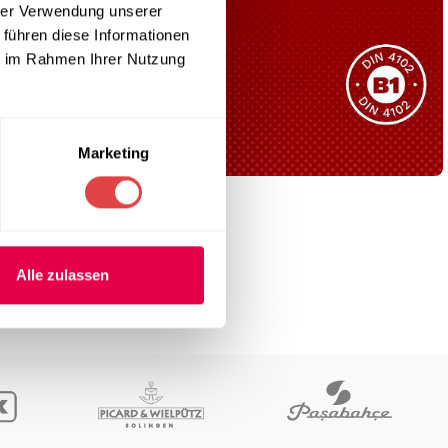
hrer Verwendung unserer
Sie haben nicht das passende
 führen diese Informationen
Produkt gefunden?
ie im Rahmen Ihrer Nutzung
Wir helfen Ihnen gerne weiter!
eiche mit
Marketing
B1 Zertifiziert
Schwer entflammbar
produkten
.
Alle zulassen
Kollektion ansehen