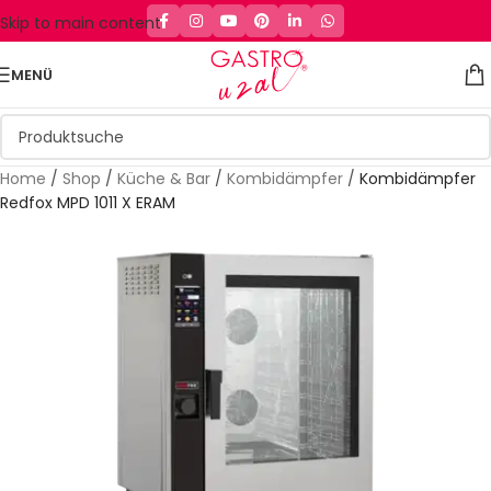
Skip to main content
MENÜ
Home
/
Shop
/
Küche & Bar
/
Kombidämpfer
/
Kombidämpfer
Redfox MPD 1011 X ERAM