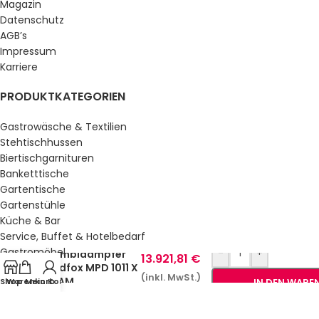
Magazin
Datenschutz
AGB’s
Impressum
Karriere
PRODUKTKATEGORIEN
Gastrowäsche & Textilien
Stehtischhussen
Biertischgarnituren
Banketttische
Gartentische
Gartenstühle
Küche & Bar
Service, Buffet & Hotelbedarf
Gastromöbel
-
+
Kombidämpfer
13.921,81
€
Redfox MPD 1011 X
Schulmöbel
(inkl. MwSt.)
ERAM
Shop
Warenkorb
Mein Konto
IN DEN WARE
Sale %
GESETZLICHE INFORMATIONEN