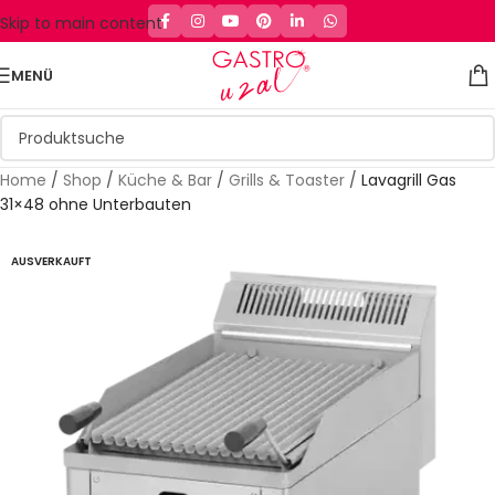
Skip to main content
MENÜ
Home
/
Shop
/
Küche & Bar
/
Grills & Toaster
/
Lavagrill Gas
31×48 ohne Unterbauten
AUSVERKAUFT