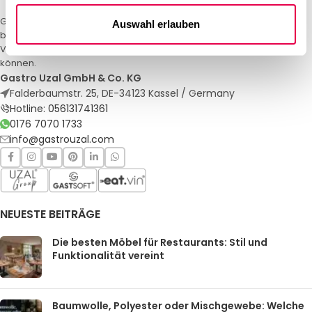
Gastro Uzal – Ihr Spezialist für Gastronomiemöbel und -textilien. Wir
Auswahl erlauben
bieten maßgeschneiderte Lösungen für Restaurants, Hotels und
Veranstaltungen. Qualität und Service, auf die Sie sich verlassen
können.
Gastro Uzal GmbH & Co. KG
Falderbaumstr. 25, DE-34123 Kassel / Germany
Hotline: 056131741361
0176 7070 1733
info@gastrouzal.com
NEUESTE BEITRÄGE
Die besten Möbel für Restaurants: Stil und
Funktionalität vereint
Baumwolle, Polyester oder Mischgewebe: Welche