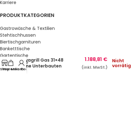
Karriere
PRODUKTKATEGORIEN
Gastrowäsche & Textilien
Stehtischhussen
Biertischgarnituren
Banketttische
Gartentische
1.188,81
€
Lavagrill Gas 31×48
Nicht
Gartenstühle
vorrätig
ohne Unterbauten
(inkl. MwSt.)
Küche & Bar
Shop
Warenkorb
Mein Konto
Service, Buffet & Hotelbedarf
Gastromöbel
Schulmöbel
Sale %
GESETZLICHE INFORMATIONEN
Datenschutz
AGB’s
Impressum