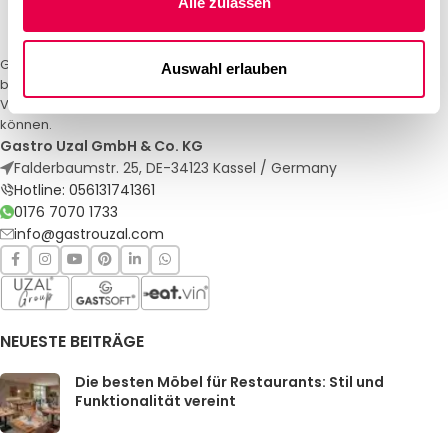
Alle zulassen
Gastro Uzal – Ihr Spezialist für Gastronomiemöbel und -textilien. Wir
Auswahl erlauben
bieten maßgeschneiderte Lösungen für Restaurants, Hotels und
Veranstaltungen. Qualität und Service, auf die Sie sich verlassen
können.
Gastro Uzal GmbH & Co. KG
Falderbaumstr. 25, DE-34123 Kassel / Germany
Hotline: 056131741361
0176 7070 1733
info@gastrouzal.com
NEUESTE BEITRÄGE
Die besten Möbel für Restaurants: Stil und
Funktionalität vereint