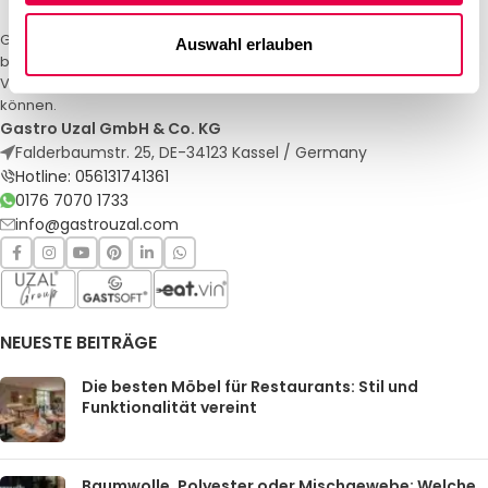
Gastro Uzal – Ihr Spezialist für Gastronomiemöbel und -textilien. Wir
Auswahl erlauben
bieten maßgeschneiderte Lösungen für Restaurants, Hotels und
Veranstaltungen. Qualität und Service, auf die Sie sich verlassen
können.
Gastro Uzal GmbH & Co. KG
Falderbaumstr. 25, DE-34123 Kassel / Germany
Hotline: 056131741361
0176 7070 1733
info@gastrouzal.com
NEUESTE BEITRÄGE
Die besten Möbel für Restaurants: Stil und
Funktionalität vereint
Baumwolle, Polyester oder Mischgewebe: Welche