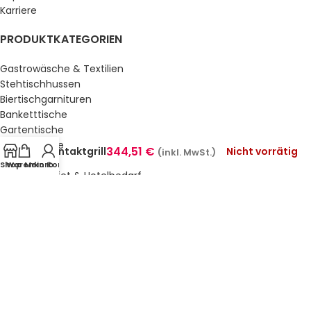
Karriere
PRODUKTKATEGORIEN
Gastrowäsche & Textilien
Stehtischhussen
Biertischgarnituren
Banketttische
Gartentische
Gartenstühle
344,51
€
Kontaktgrill
Nicht vorrätig
(inkl. MwSt.)
Küche & Bar
Shop
Warenkorb
Mein Konto
Service, Buffet & Hotelbedarf
Gastromöbel
Schulmöbel
Sale %
GESETZLICHE INFORMATIONEN
Datenschutz
AGB’s
Impressum