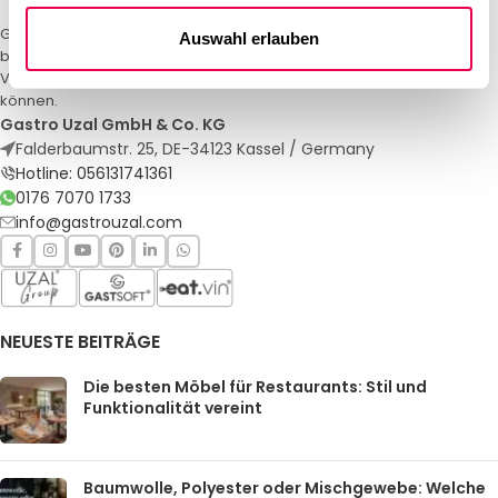
Gastro Uzal – Ihr Spezialist für Gastronomiemöbel und -textilien. Wir
Auswahl erlauben
bieten maßgeschneiderte Lösungen für Restaurants, Hotels und
Veranstaltungen. Qualität und Service, auf die Sie sich verlassen
können.
Gastro Uzal GmbH & Co. KG
Falderbaumstr. 25, DE-34123 Kassel / Germany
Hotline: 056131741361
0176 7070 1733
info@gastrouzal.com
NEUESTE BEITRÄGE
Die besten Möbel für Restaurants: Stil und
Funktionalität vereint
Baumwolle, Polyester oder Mischgewebe: Welche