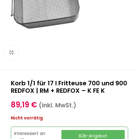
Klick zum Vergrößern
Korb 1/1 für 17 l Fritteuse 700 und 900
REDFOX | RM + REDFOX – K FE K
89,19
€
(inkl. MwSt.)
Nicht vorrätig
Interessiert an
B2B-Angebot