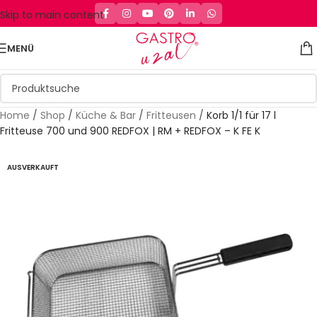
Skip to main content
MENÜ
Home
/
Shop
/
Küche & Bar
/
Fritteusen
/
Korb 1/1 für 17 l
Fritteuse 700 und 900 REDFOX | RM + REDFOX – K FE K
AUSVERKAUFT