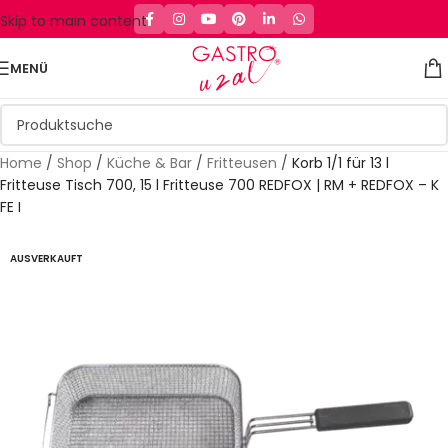
Skip to main content
MENÜ
Home
/
Shop
/
Küche & Bar
/
Fritteusen
/
Korb 1/1 für 13 l
Fritteuse Tisch 700, 15 l Fritteuse 700 REDFOX | RM + REDFOX – K
FE I
AUSVERKAUFT