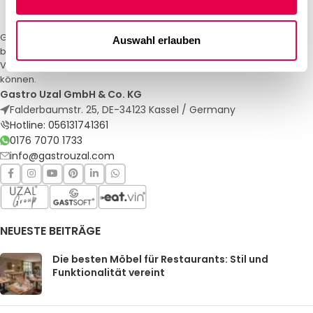
Gastro Uzal – Ihr Spezialist für Gastronomiemöbel und -textilien. Wir
Auswahl erlauben
bieten maßgeschneiderte Lösungen für Restaurants, Hotels und
Veranstaltungen. Qualität und Service, auf die Sie sich verlassen
können.
Gastro Uzal GmbH & Co. KG
Falderbaumstr. 25, DE-34123 Kassel / Germany
Hotline: 056131741361
0176 7070 1733
info@gastrouzal.com
NEUESTE BEITRÄGE
Die besten Möbel für Restaurants: Stil und
Funktionalität vereint