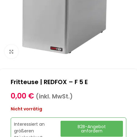
Klick zum Vergrößern
Fritteuse | REDFOX – F 5 E
0,00
€
(inkl. MwSt.)
Nicht vorrätig
Interessiert an
B2B-Angebot
größeren
anfordern