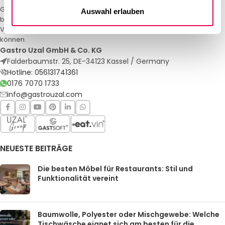
Gastro Uzal – Ihr Spezialist für Gastronomiemöbel und -textilien. Wir
Auswahl erlauben
bieten maßgeschneiderte Lösungen für Restaurants, Hotels und
Veranstaltungen. Qualität und Service, auf die Sie sich verlassen
können.
Gastro Uzal GmbH & Co. KG
Falderbaumstr. 25, DE-34123 Kassel / Germany
Hotline: 056131741361
0176 7070 1733
info@gastrouzal.com
NEUESTE BEITRÄGE
Die besten Möbel für Restaurants: Stil und
Funktionalität vereint
Baumwolle, Polyester oder Mischgewebe: Welche
Tischwäsche eignet sich am besten für die