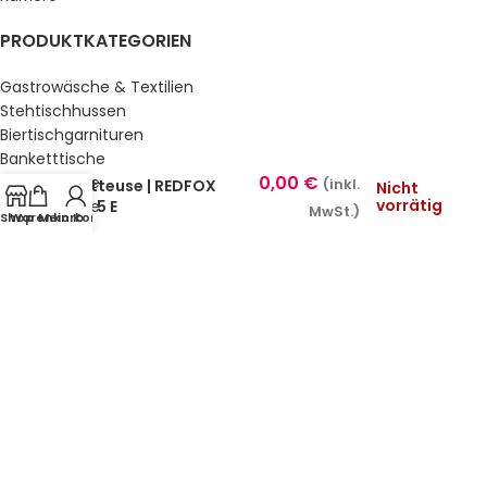
PRODUKTKATEGORIEN
Gastrowäsche & Textilien
Stehtischhussen
Biertischgarnituren
Banketttische
0,00
€
Gartentische
Fritteuse | REDFOX
(inkl.
Nicht
vorrätig
– F 5 E
Gartenstühle
MwSt.)
Shop
Warenkorb
Mein Konto
Küche & Bar
Service, Buffet & Hotelbedarf
Gastromöbel
Schulmöbel
Sale %
GESETZLICHE INFORMATIONEN
Datenschutz
AGB’s
Impressum