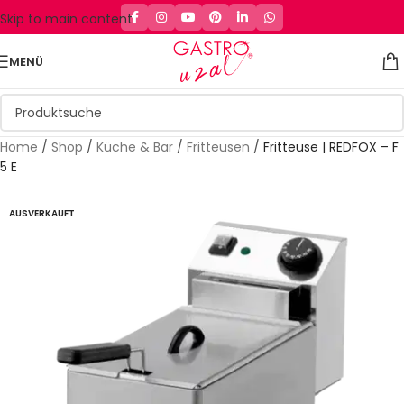
Skip to main content
MENÜ
Home
/
Shop
/
Küche & Bar
/
Fritteusen
/
Fritteuse | REDFOX – F
5 E
AUSVERKAUFT