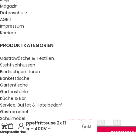
Magazin
Datenschutz
AGB’s
Impressum
Karriere
PRODUKTKATEGORIEN
Gastrowäsche & Textilien
Stehtischhussen
Biertischgarnituren
Banketttische
Gartentische
Gartenstühle
Küche & Bar
Service, Buffet & Hotelbedarf
Gastromöbel
Elektro-
1.545,81
€
Schulmöbel
-
+
Doppelfritteuse 2x 11
Sale %
(inkl.
Liter – 400V –
Shop
Warenkorb
Mein Konto
IN DEN WAR
MwSt.)
REDFOX FE-1010 TD