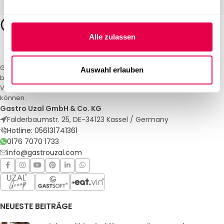
Alle zulassen
Gastro Uzal – Ihr Spezialist für Gastronomiemöbel und -textilien. Wir
Auswahl erlauben
bieten maßgeschneiderte Lösungen für Restaurants, Hotels und
Veranstaltungen. Qualität und Service, auf die Sie sich verlassen
können.
Gastro Uzal GmbH & Co. KG
Falderbaumstr. 25, DE-34123 Kassel / Germany
Hotline: 056131741361
0176 7070 1733
info@gastrouzal.com
NEUESTE BEITRÄGE