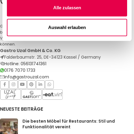
Alle zulassen
Gastro Uzal – Ihr Spezialist für Gastronomiemöbel und -textilien. Wir
Auswahl erlauben
bieten maßgeschneiderte Lösungen für Restaurants, Hotels und
Veranstaltungen. Qualität und Service, auf die Sie sich verlassen
können.
Gastro Uzal GmbH & Co. KG
Falderbaumstr. 25, DE-34123 Kassel / Germany
Hotline: 056131741361
0176 7070 1733
info@gastrouzal.com
NEUESTE BEITRÄGE
Die besten Möbel für Restaurants: Stil und
Funktionalität vereint