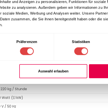
nhalte und Anzeigen zu personalisieren, Funktionen für soziale
ndliche Konstruktion
Website zu analysieren. Außerdem geben wir Informationen zu I
r soziale Medien, Werbung und Analysen weiter. Unsere Partner
nd. Der THMM22 überzeugt durch ein durchdachtes Design, das ei
 Daten zusammen, die Sie ihnen bereitgestellt haben oder die s
s erleichtert die tägliche Reinigung nach HACCP-Standards er
n.
ungen von 520 x 300 x 390 mm bietet das Gerät eine enorme Pe
 Qualität von Gastro Uzal, um Ihre Fleischverarbeitung effizient
Präferenzen
Statistiken
EZIFIKATION
Auswahl erlauben
MM22
0 mm x 300 mm x 390 mm
 220 kg / Stunde
0 Watt (1,1 kW)
 V / 50 Hz