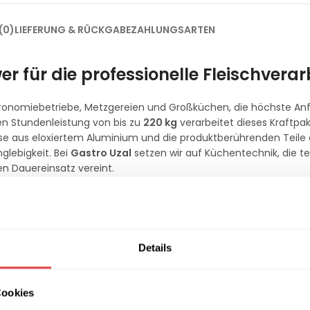
(0)
LIEFERUNG & RÜCKGABE
ZAHLUNGSARTEN
 für die professionelle Fleischvera
astronomiebetriebe, Metzgereien und Großküchen, die höchste A
den Stundenleistung von bis zu
220 kg
verarbeitet dieses Kraftpa
se aus eloxiertem Aluminium und die produktberührenden Teile
lebigkeit. Bei
Gastro Uzal
setzen wir auf Küchentechnik, die t
en Dauereinsatz vereint.
 höchste Ansprüche
or
(1,1 kW), der speziell für den zuverlässigen Betrieb unter hoher
s Gerät auch bei längeren Arbeitszyklen leistungsstabil. Die prä
Details
hl sorgen für einen sauberen Schnitt ohne Quetschen des Fleis
leischwolf bietet durch sein Eigengewicht und die Gummifüße eine
Cookies