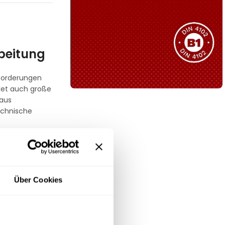
Sie haben nicht das passende
Produkt gefunden?
Wir helfen Ihnen gerne weiter!
rbeitung
nforderungen
ket auch große
 aus
B1 Zertifiziert
echnische
Schwer entflammbar
produkten
Kollektion ansehen
 Belastung
zise
Über Cookies
ches, wodurch
n absolut