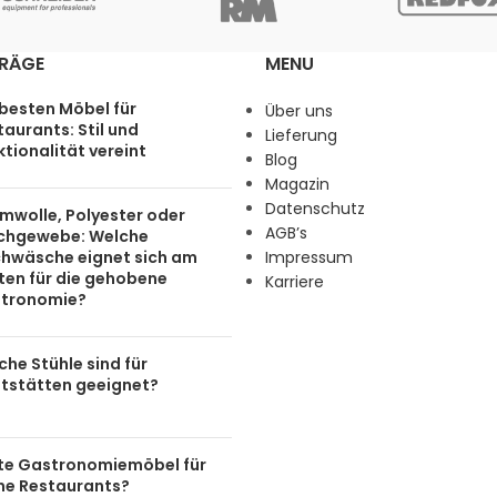
TRÄGE
MENU
 besten Möbel für
Über uns
aurants: Stil und
Lieferung
tionalität vereint
Blog
Magazin
Datenschutz
mwolle, Polyester oder
AGB’s
chgewebe: Welche
chwäsche eignet sich am
Impressum
ten für die gehobene
Karriere
tronomie?
he Stühle sind für
tstätten geeignet?
te Gastronomiemöbel für
ine Restaurants?