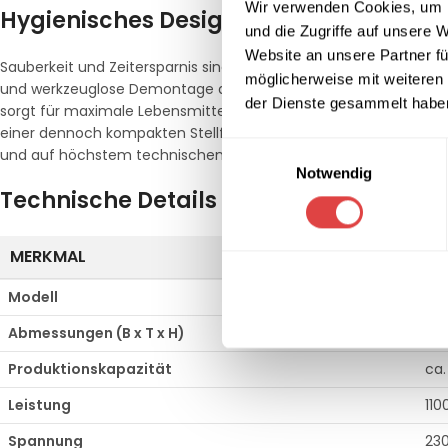
Wir verwenden Cookies, um I
Hygienisches Design und wartungsfreu
und die Zugriffe auf unsere 
Website an unsere Partner fü
Sauberkeit und Zeitersparnis sind in der Profiküche entscheide
möglicherweise mit weiteren
und werkzeuglose Demontage des Schneidsatzes ermöglicht. Die
der Dienste gesammelt habe
sorgt für maximale Lebensmittelsicherheit. Mit seinen Abmess
einer dennoch kompakten Stellfläche. Investieren Sie in bewährte
Einwilligungsauswahl
und auf höchstem technischem Niveau zu gestalten.
Notwendig
Technische Details im Überblick
MERKMAL
SP
Modell
TH
Abmessungen (B x T x H)
52
Produktionskapazität
ca.
Leistung
110
Spannung
230