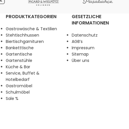
PRODUKTKATEGORIEN
GESETZLICHE
INFORMATIONEN
Gastrowäsche & Textilien
Stehtischhussen
Datenschutz
Biertischgarnituren
AGB’s
Banketttische
Impressum
Gartentische
Sitemap
Gartenstühle
Über uns
Küche & Bar
Service, Buffet &
Hotelbedarf
Gastromöbel
Schulmöbel
Sale %