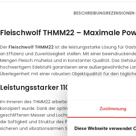
BESCHREIBUNG
REZENSIONEN 
Fleischwolf THMM22 – Maximale Power
Der
Fleischwolf THMM22
ist die leistungsstarke Lösung für G
an Effizienz und Zuverlässigkeit stellen. Mit einer beeindrucken
Mengen Fleisch mühelos und in konstanter Qualität. Das Gehäu
hochwertigem Edelstahl garantieren eine außergewöhnliche Lang
Überlegenheit mit einer robusten Objektqualität für den täglich
Leistungsstarker 1100-Watt-Motor für
Im Inneren des THMM22 arbeitet ein kraftvoller
1100-Watt-Mot
konzipiert wurde. Dank der optimierten Wärmeableitung bleibt da
Zustimmung
geschliffenen Messer und Lochscheiben aus rostfreiem Edelsta
die Saftigkeit und Struktur des Produkts erhalten bleibt. Der F
sicheren und vibrationsarmen Stand auf jeder Arbeitsfläche.
Diese Webseite verwendet 