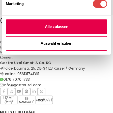
Marketing
Alle zulassen
Gastro Uzal – Ihr Spezialist für Gastronomiemöbel und -textilien. Wir
Auswahl erlauben
bieten maßgeschneiderte Lösungen für Restaurants, Hotels und
Veranstaltungen. Qualität und Service, auf die Sie sich verlassen
können.
Gastro Uzal GmbH & Co. KG
Falderbaumstr. 25, DE-34123 Kassel / Germany
Hotline: 056131741361
0176 7070 1733
info@gastrouzal.com
NEUESTE BEITRÄGE