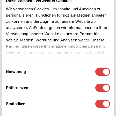
Diese Webseite verwendet Cookies
Teilen:
Wir verwenden Cookies, um Inhalte und Anzeigen zu
personalisieren, Funktionen für soziale Medien anbieten
zu können und die Zugriffe auf unsere Website zu
analysieren. Außerdem geben wir Informationen zu Ihrer
Verwendung unserer Website an unsere Partner für
soziale Medien, Werbung und Analysen weiter. Unsere
Partner führen diese Informationen möglicherweise mit
weiteren Daten zusammen, die Sie ihnen bereitgestellt
haben oder die sie im Rahmen Ihrer Nutzung der Dienste
gesammelt haben.
Einwilligungsauswahl
Notwendig
Präferenzen
Statistiken