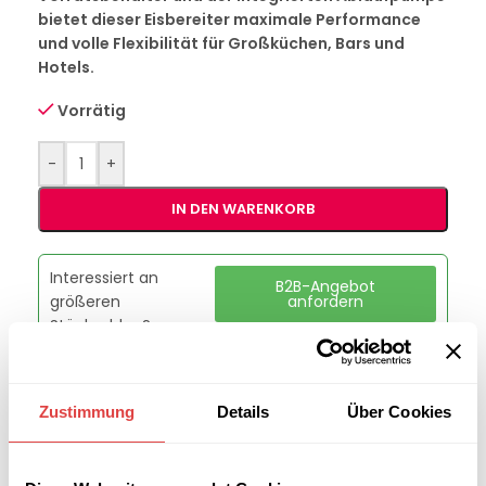
bietet dieser Eisbereiter maximale Performance
und volle Flexibilität für Großküchen, Bars und
Hotels.
Vorrätig
-
+
IN DEN WARENKORB
Interessiert an
B2B-Angebot
größeren
anfordern
Stückzahlen?
Artikelnummer:
00020495
Zustimmung
Details
Über Cookies
Kategorie:
Eisbereiter
Marke:
RM Gastro