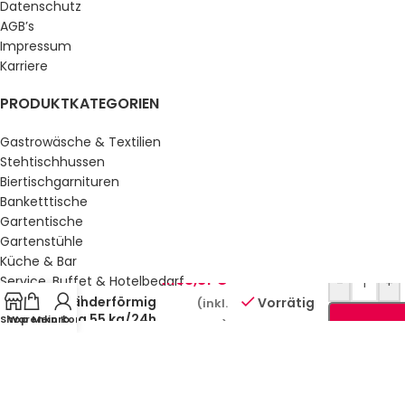
Datenschutz
AGB’s
Impressum
Karriere
PRODUKTKATEGORIEN
Gastrowäsche & Textilien
Stehtischhussen
Biertischgarnituren
Banketttische
Gartentische
Gartenstühle
Eisbereiter
Küche & Bar
Luftkühlung
4.163,81
€
Service, Buffet & Hotelbedarf
-
+
Eis
Gastromöbel
zylinderförmig
Vorrätig
(inkl.
22 g 55 kg/24h
Schulmöbel
Shop
Warenkorb
Mein Konto
MwSt.)
| RM – IMK
Sale %
6525 A
GESETZLICHE INFORMATIONEN