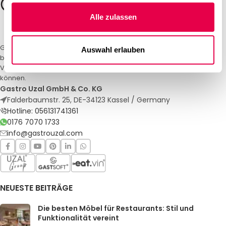
Alle zulassen
Gastro Uzal – Ihr Spezialist für Gastronomiemöbel und -textilien. Wir
Auswahl erlauben
bieten maßgeschneiderte Lösungen für Restaurants, Hotels und
Veranstaltungen. Qualität und Service, auf die Sie sich verlassen
können.
Gastro Uzal GmbH & Co. KG
Falderbaumstr. 25, DE-34123 Kassel / Germany
Hotline: 056131741361
0176 7070 1733
info@gastrouzal.com
NEUESTE BEITRÄGE
Die besten Möbel für Restaurants: Stil und
Funktionalität vereint