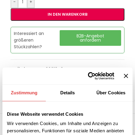
-
+
IN DEN WARENKORB
Interessiert an
B2B-Angebot
größeren
anfordern
Stückzahlen?
Artikelnummer:
00018494
Kategorie:
Eisbereiter
Marke:
RM Gastro
Teilen:
Zustimmung
Details
Über Cookies
Diese Webseite verwendet Cookies
Wir verwenden Cookies, um Inhalte und Anzeigen zu
personalisieren, Funktionen für soziale Medien anbieten