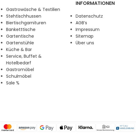
INFORMATIONEN
Gastrowäsche & Textilien
Stehtischhussen
Datenschutz
Biertischgarnituren
AGB’s
Banketttische
Impressum
Gartentische
Sitemap
Gartenstühle
Über uns
Küche & Bar
Service, Buffet &
Hotelbedarf
Gastromöbel
Schulmöbel
Sale %