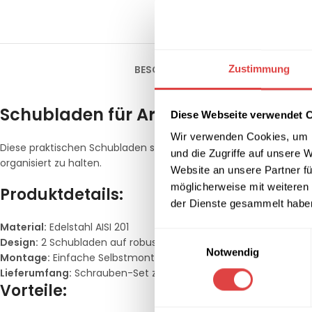
BESCHREIBUNG
ZUSÄTZLICHE INFOR
Zustimmung
Schubladen für Arbeitstisch, 2er Blo
Diese Webseite verwendet 
Wir verwenden Cookies, um I
Diese praktischen Schubladen sind perfekt, um zusätzlichen Sta
und die Zugriffe auf unsere 
organisiert zu halten.
Website an unsere Partner fü
möglicherweise mit weiteren
Produktdetails:
der Dienste gesammelt habe
Material:
Edelstahl AISI 201
Einwilligungsauswahl
Design:
2 Schubladen auf robusten Laufschienen
Notwendig
Montage:
Einfache Selbstmontage mit vorgebohrten Löchern fü
Lieferumfang:
Schrauben-Set zur Montage NICHT im Lieferumf
Vorteile: