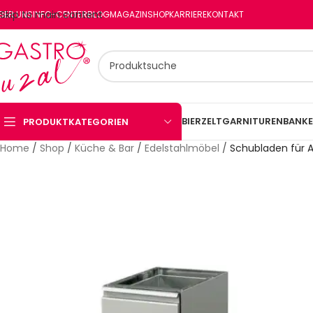
Skip to main content
BER UNS
INFO-CENTER
BLOG
MAGAZIN
SHOP
KARRIERE
KONTAKT
BIERZELTGARNITUREN
BANKE
PRODUKTKATEGORIEN
Home
/
Shop
/
Küche & Bar
/
Edelstahlmöbel
/
Schubladen für A