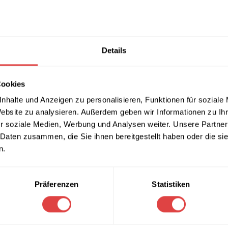
MATIONEN
LIEFERUNG & RÜCKGABE
ZAHLUNGSARTEN
Details
ck
Cookies
nhalte und Anzeigen zu personalisieren, Funktionen für soziale
uraum in Ihrer Küche oder Werkstatt zu schaffen und dabei Ihre
Website zu analysieren. Außerdem geben wir Informationen zu I
r soziale Medien, Werbung und Analysen weiter. Unsere Partner
 Daten zusammen, die Sie ihnen bereitgestellt haben oder die s
n.
Präferenzen
Statistiken
r die Befestigung am Tisch
ang enthalten