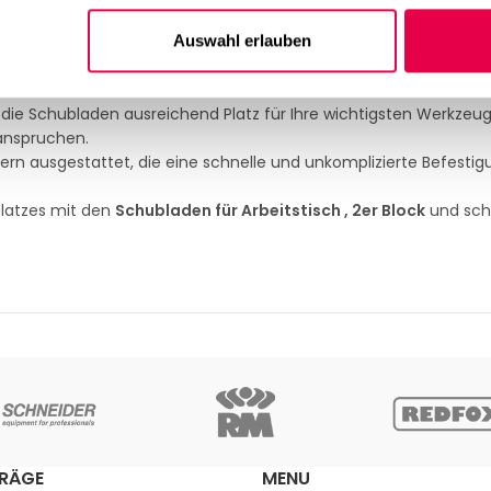
01, bieten diese Schubladen eine erstklassige Beständigkeit geg
bungen.
Auswahl erlauben
aden leicht öffnen und schließen, sodass Sie jederzeit schnell a
die Schubladen ausreichend Platz für Ihre wichtigsten Werkzeu
eanspruchen.
rn ausgestattet, die eine schnelle und unkomplizierte Befesti
platzes mit den
Schubladen für Arbeitstisch , 2er Block
und sch
TRÄGE
MENU