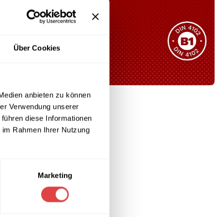
Sie haben nicht das passende
Produkt gefunden?
Wir helfen Ihnen gerne weiter!
Über Cookies
 Medien anbieten zu können
 Arbeitsfläche
B1 Zertifiziert
hrer Verwendung unserer
Schwer entflammbar
 führen diese Informationen
produkten
ie im Rahmen Ihrer Nutzung
Kollektion ansehen
Marketing