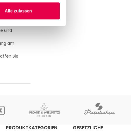
en Rost und
Alle zulassen
uf Ihre
ge und
gung am
affen Sie
PRODUKTKATEGORIEN
GESETZLICHE