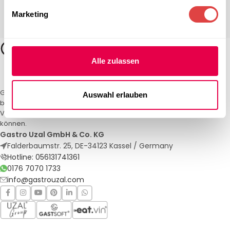
Marketing
Alle zulassen
Gastro Uzal – Ihr Spezialist für Gastronomiemöbel und -textilien. Wir
Auswahl erlauben
bieten maßgeschneiderte Lösungen für Restaurants, Hotels und
Veranstaltungen. Qualität und Service, auf die Sie sich verlassen
können.
Gastro Uzal GmbH & Co. KG
Falderbaumstr. 25, DE-34123 Kassel / Germany
Hotline: 056131741361
0176 7070 1733
info@gastrouzal.com