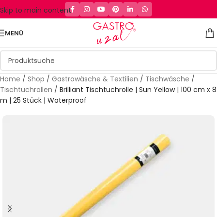
Skip to main content
MENÜ
Home
/
Shop
/
Gastrowäsche & Textilien
/
Tischwäsche
/
Tischtuchrollen
/
Brilliant Tischtuchrolle | Sun Yellow | 100 cm x 8
m | 25 Stück | Waterproof