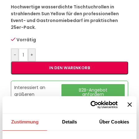
Hochwertige wasserdichte Tischtuchrollen in
strahlendem Sun Yellow für den professionellen
Event- und Gastronomiebedarf im praktischen
25er-Pack.
Vorrätig
-
+
IN DEN WARENKORB
Interessiert an
B2B-Angebot
größeren
anfordern
Stückzahlen?
Zustimmung
Details
Über Cookies
Artikelnummer:
228617
Kategorie:
Tischtuchrollen
Marke:
Gastro Uzal