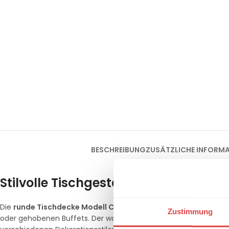
BESCHREIBUNG
ZUSÄTZLICHE INFORM
Stilvolle Tischgestaltung für festlic
Die
runde Tischdecke Modell Catering
in dezentem Ecru ist da
Zustimmung
oder gehobenen Buffets. Der warme Naturton verleiht jedem R