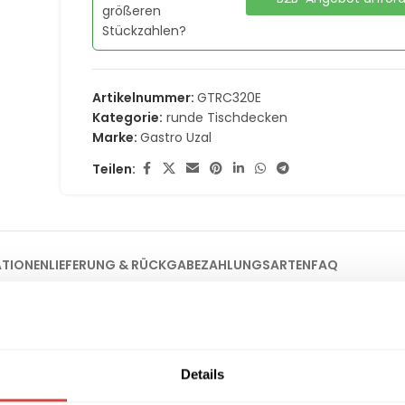
größeren
Stückzahlen?
Artikelnummer:
GTRC320E
Kategorie:
runde Tischdecken
Marke:
Gastro Uzal
Teilen:
ATIONEN
LIEFERUNG & RÜCKGABE
ZAHLUNGSARTEN
FAQ
he Bankette und Events
s ideale Basiselement für eine gelungene Präsentation bei Hochz
Details
aum eine einladende Atmosphäre und lässt sich hervorragend m