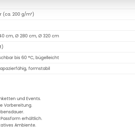
r (ca. 200 g/m²)
240 cm, Ø 280 cm, Ø 320 cm
t)
hbar bis 60 °C, bügelleicht
rapazierfähig, formstabil
anketten und Events.
te Vorbereitung.
ebensdauer.
Passform erhältlich.
tatives Ambiente.