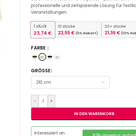
professionelle und zeitsparende Lösung für festli
Veranstaltungen.
1
stück
10 stücke
20+ stücke
23,74
€
22,55
€
21,36
€
(5% Rabatt)
(10% Ra
FARBE
GRÖSSE
-
+
IN DEN WARENKORB
Interessiert an
B2B-Angebot anfor