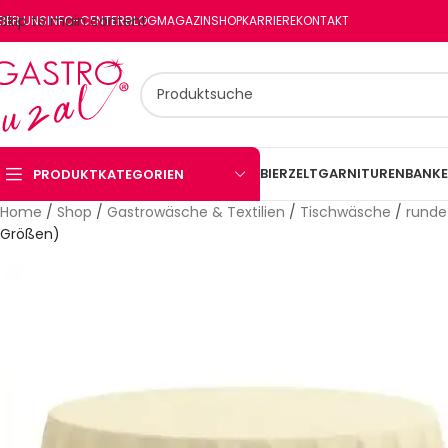
Skip to main content
BER UNS
INFO-CENTER
BLOG
MAGAZIN
SHOP
KARRIERE
KONTAKT
BIERZELTGARNITUREN
BANKE
PRODUKTKATEGORIEN
Home
/
Shop
/
Gastrowäsche & Textilien
/
Tischwäsche
/
runde
Größen)