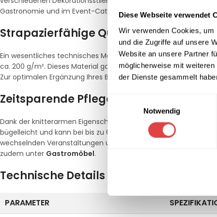
verschiedenen Dekorationsstilen kombinieren. Dank der strapazier
Gastronomie und im Event-Catering konfektioniert. Weitere hoch
Diese Webseite verwendet 
Strapazierfähige Qualität für höchste
Wir verwenden Cookies, um I
und die Zugriffe auf unsere 
Website an unsere Partner fü
Ein wesentliches technisches Merkmal dieser
Tischwäsche
ist d
möglicherweise mit weiteren
ca. 200 g/m². Dieses Material garantiert eine hohe Formstabilitä
Zur optimalen Ergänzung Ihres Buffets empfehlen wir unsere A
der Dienste gesammelt habe
Zeitsparende Pflege für effiziente Ablä
Einwilligungsauswahl
Notwendig
Dank der knitterarmen Eigenschaften des Materials lässt sich d
bügelleicht und kann bei bis zu 60 °C in der Maschine gereinigt
wechselnden Veranstaltungen und sorgt stets für einen makellos
zudem unter
Gastromöbel
.
Technische Details im Überblick
PARAMETER
SPEZIFIKATI