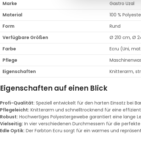
Marke
Gastro Uzal
Material
100 % Polyeste
Form
Rund
Verfügbare Größen
Ø 210 cm, Ø 
Farbe
Ecru (Uni, mat
Pflege
Maschinenwasc
Eigenschaften
Knitterarm, st
Eigenschaften auf einen Blick
Profi-Qualität:
Speziell entwickelt für den harten Einsatz bei B
Pflegeleicht:
Knitterarm und schnelltrocknend für eine effizien
Robust:
Hochwertiges Polyestergewebe garantiert eine lange L
Vielseitig:
In vier verschiedenen Durchmessern für die perfekte 
Edle Optik:
Der Farbton Ecru sorgt für ein warmes und repräsen