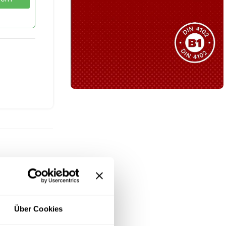
Sie haben nicht das passende
Produkt gefunden?
Wir helfen Ihnen gerne weiter!
B1 Zertifiziert
Schwer entflammbar
produkten
Kollektion ansehen
eiten, Galas
Über Cookies
it