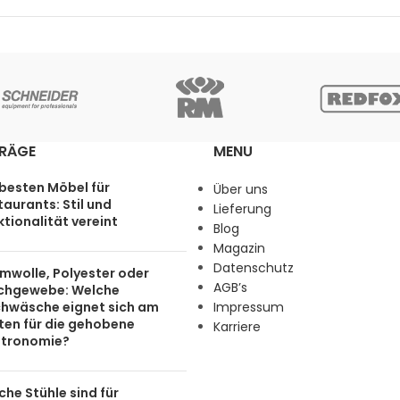
TRÄGE
MENU
 besten Möbel für
Über uns
aurants: Stil und
Lieferung
tionalität vereint
Blog
Magazin
Datenschutz
mwolle, Polyester oder
AGB’s
chgewebe: Welche
chwäsche eignet sich am
Impressum
ten für die gehobene
Karriere
tronomie?
he Stühle sind für