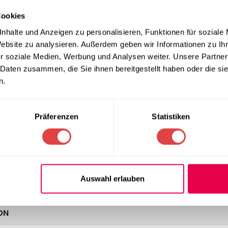
fähigen Materialqualität ist sie speziell für die hohen Anforder
wertige Textilien finden Sie in unserer Kategorie
Runde Tischd
Cookies
 Ansprüche
nhalte und Anzeigen zu personalisieren, Funktionen für soziale
Website zu analysieren. Außerdem geben wir Informationen zu I
r soziale Medien, Werbung und Analysen weiter. Unsere Partner
ie Fertigung aus 100 % hochwertigem Polyester mit einem Fläch
 Daten zusammen, die Sie ihnen bereitgestellt haben oder die s
t und Langlebigkeit, selbst bei intensiver Nutzung und häufiger T
uswahl im Bereich
Service, Buffet & Hotelbedarf
.
n.
ufe
Präferenzen
Statistiken
ie Tischdecke nach dem Waschen schnell wieder einsetzen. Sie i
 werden. Das schnelle Trocknen spart wertvolle Vorbereitungszeit
en Auftritt Ihrer Festtafeln. Passende Möbel für Ihren Gastraum
Auswahl erlauben
ON