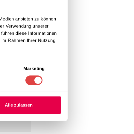
ungen in der
ecken
.
 Medien anbieten zu können
hrer Verwendung unserer
 führen diese Informationen
engewicht von
ie im Rahmen Ihrer Nutzung
ischrotation.
Marketing
st besonders
 bei
 finden Sie
Alle zulassen