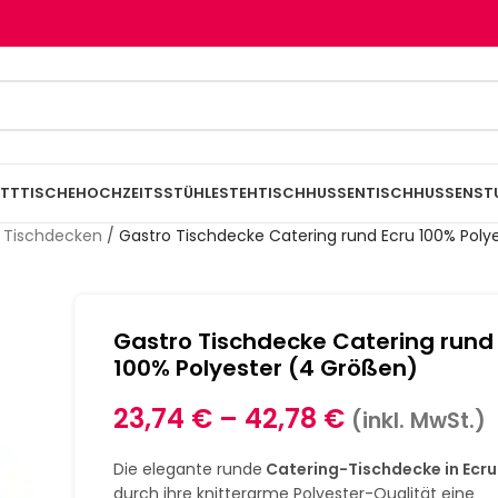
TTTISCHE
HOCHZEITSSTÜHLE
STEHTISCHHUSSEN
TISCHHUSSEN
ST
 Tischdecken
/
Gastro Tischdecke Catering rund Ecru 100% Poly
Gastro Tischdecke Catering rund
100% Polyester (4 Größen)
23,74
€
–
42,78
€
(inkl. MwSt.)
Die elegante runde
Catering-Tischdecke in Ecru
durch ihre knitterarme Polyester-Qualität eine