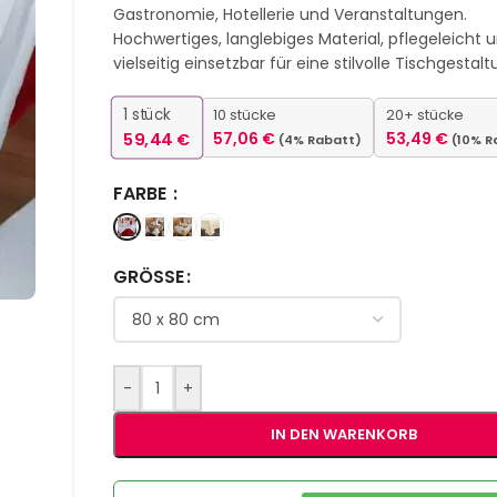
Gastronomie, Hotellerie und Veranstaltungen.
Hochwertiges, langlebiges Material, pflegeleicht 
vielseitig einsetzbar für eine stilvolle Tischgestalt
1
stück
10 stücke
20+ stücke
59,44
€
57,06
€
53,49
€
(4% Rabatt)
(10% R
FARBE
GRÖSSE
-
+
IN DEN WARENKORB