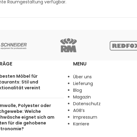
nte Raumgestaltung verfügbar.
TRÄGE
MENU
 besten Möbel für
Über uns
aurants: Stil und
Lieferung
tionalität vereint
Blog
Magazin
Datenschutz
mwolle, Polyester oder
AGB’s
chgewebe: Welche
chwäsche eignet sich am
Impressum
ten für die gehobene
Karriere
tronomie?