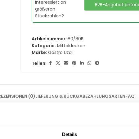
Interessiert an
B2B-Angebot anfor
größeren
Stückzahlen?
Artikelnummer:
80/80B
Kategorie:
Mitteldecken
Marke:
Gastro Uzal
Teilen:
REZENSIONEN (0)
LIEFERUNG & RÜCKGABE
ZAHLUNGSARTEN
FAQ
ganz für Ihren Gastraum
tbarer Klassiker für die gehobene Tischgestaltung. Ein harmonis
Details
. Diese hochwertigen
Mitteldecken
verleihen Ihren Räumlichkeite