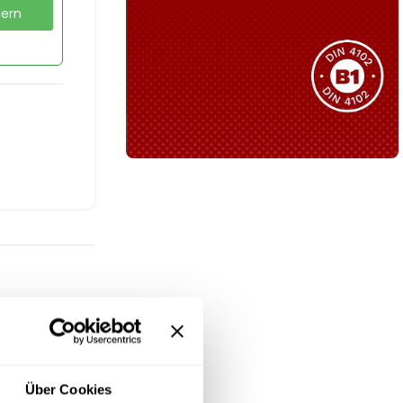
dern
Sie haben nicht das passende
Produkt gefunden?
Wir helfen Ihnen gerne weiter!
B1 Zertifiziert
Schwer entflammbar
produkten
Kollektion ansehen
ch gedeckter
Über Cookies
n eine