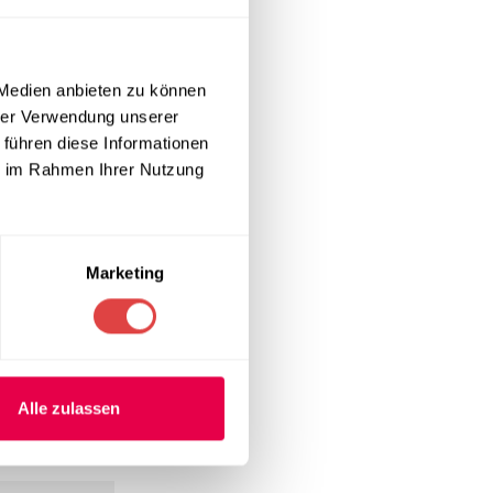
h auflegen.
 Medien anbieten zu können
hrer Verwendung unserer
keit. Mit einem
 führen diese Informationen
ten, stabilen
ie im Rahmen Ihrer Nutzung
tik auf Ihren
Marketing
n zu
Sie bei jedem
 zahlreichen
acht.
Alle zulassen