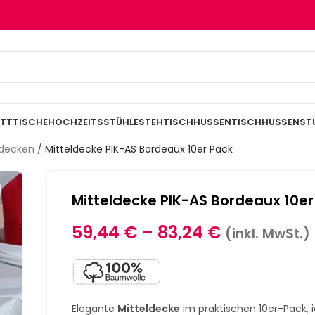
TTTISCHE
HOCHZEITSSTÜHLE
STEHTISCHHUSSEN
TISCHHUSSEN
ST
ldecken
/
Mitteldecke PIK-AS Bordeaux 10er Pack
Mitteldecke PIK-AS Bordeaux 10er
59,44
€
–
83,24
€
(inkl. MwSt.)
Elegante
Mitteldecke
im praktischen 10er-Pack, i