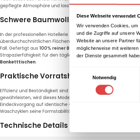
gepflegte Atmosphäre und lassen sich ideal mit größeren Unterde
Diese Webseite verwendet 
Schwere Baumwollqualität für höchst
Wir verwenden Cookies, um I
und die Zugriffe auf unsere 
In der professionellen Hotellerie und Gastronomie sind Material
Website an unsere Partner fü
überdurchschnittlichen Flächengewicht von
225 gr / qm
bietet 
Fall. Gefertigt aus
100% reiner Baumwolle
, vereint das Gewebe 
möglicherweise mit weiteren
Strapazierfähigkeit für den täglichen gewerblichen Einsatz. Die 
der Dienste gesammelt habe
Banketttischen
.
Einwilligungsauswahl
Praktische Vorratshaltung für effizien
Notwendig
Effizienz und Beständigkeit sind der Schlüssel zu einem erfolgre
gewährleisten, wird dieses Modell im vorteilhaften
10er-Pack
gel
Eindeckvorgang auf identische Qualität zurückgreifen können. 
Waschzyklen seine Formstabilität, was diese Mitteldecken zu ein
Technische Details im Überblick