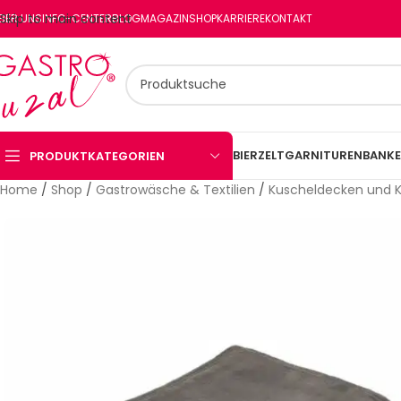
Skip to main content
BER UNS
INFO-CENTER
BLOG
MAGAZIN
SHOP
KARRIERE
KONTAKT
BIERZELTGARNITUREN
BANKE
PRODUKTKATEGORIEN
Home
/
Shop
/
Gastrowäsche & Textilien
/
Kuscheldecken und K