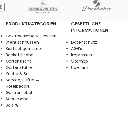
PRODUKTKATEGORIEN
GESETZLICHE
INFORMATIONEN
Gastrowäsche & Textilien
Stehtischhussen
Datenschutz
Biertischgarnituren
AGB’s
Banketttische
Impressum
Gartentische
Sitemap
Gartenstühle
Über uns
Küche & Bar
Service, Buffet &
Hotelbedarf
Gastromöbel
Schulmöbel
Sale %