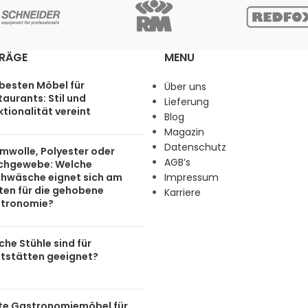
TRÄGE
MENU
 besten Möbel für
Über uns
aurants: Stil und
Lieferung
tionalität vereint
Blog
Magazin
Datenschutz
mwolle, Polyester oder
AGB’s
chgewebe: Welche
chwäsche eignet sich am
Impressum
ten für die gehobene
Karriere
tronomie?
he Stühle sind für
tstätten geeignet?
te Gastronomiemöbel für