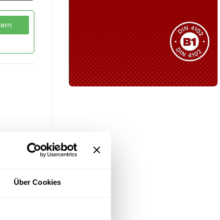
Sie haben nicht das passende
Produkt gefunden?
dern
Wir helfen Ihnen gerne weiter!
B1 Zertifiziert
Schwer entflammbar
produkten
Kollektion ansehen
Über Cookies
ten