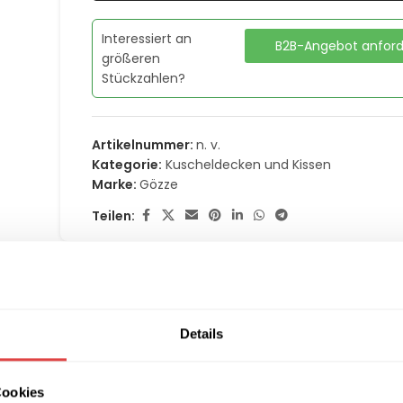
Interessiert an
B2B-Angebot anfor
größeren
Stückzahlen?
Artikelnummer:
n. v.
Kategorie:
Kuscheldecken und Kissen
Marke:
Gözze
Teilen:
MATIONEN
LIEFERUNG & RÜCKGABE
ZAHLUNGSARTEN
Details
uriöses Flausch-Erlebnis für höchs
Cookies