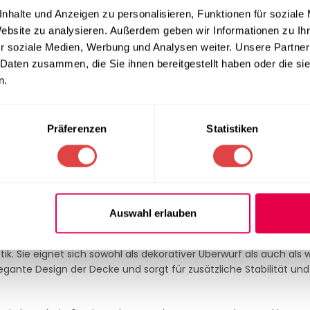
nhalte und Anzeigen zu personalisieren, Funktionen für soziale
sion des klassischen Memphis-Designs und wurde speziell entwic
Website zu analysieren. Außerdem geben wir Informationen zu I
gefühl sorgt für maximalen Komfort, und sie fügt sich nahtlos in
r soziale Medien, Werbung und Analysen weiter. Unsere Partner
ngen ein. Diese Decke bietet sowohl Wärme als auch Eleganz un
 Daten zusammen, die Sie ihnen bereitgestellt haben oder die s
n.
e, einladende Atmosphäre. Ob in Lounge-Bereichen, auf Terras
Premium Braun
ist vielseitig einsetzbar und passt perfekt in j
Präferenzen
Statistiken
ch und somit ideal für verschiedene Anlässe und Anwendungen.
ofaser hergestellt, die für ihre Langlebigkeit und außergewöhnl
fekte Balance zwischen Leichtigkeit und Wärmeisolierung. Selbs
 Textur.
Auswahl erlauben
tik. Sie eignet sich sowohl als dekorativer Überwurf als auch al
gante Design der Decke und sorgt für zusätzliche Stabilität und 