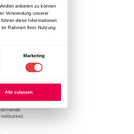
 Medien anbieten zu können
kelt, um das
hrer Verwendung unserer
 professionelle
 führen diese Informationen
d ist der
ie im Rahmen Ihrer Nutzung
sen oder als
ede Umgebung.
Marketing
iche Weichheit
t nach längerem
Alle zulassen
s wärmende
Haltbarkeit.