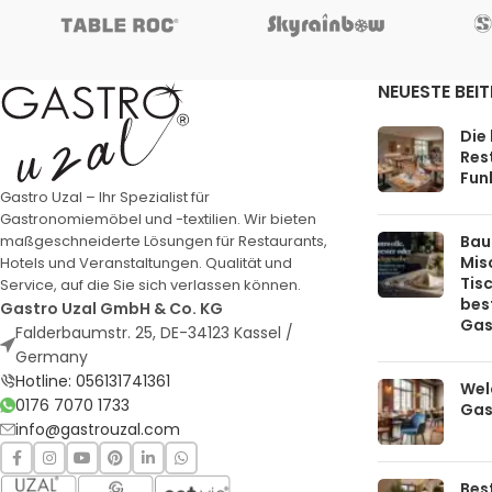
NEUESTE BEI
Die
Rest
Funk
Gastro Uzal – Ihr Spezialist für
Gastronomiemöbel und -textilien. Wir bieten
Bau
maßgeschneiderte Lösungen für Restaurants,
Mis
Hotels und Veranstaltungen. Qualität und
Tis
Service, auf die Sie sich verlassen können.
bes
Gastro Uzal GmbH & Co. KG
Gas
Falderbaumstr. 25, DE-34123 Kassel /
Germany
Hotline: 056131741361
Welc
0176 7070 1733
Gas
info@gastrouzal.com
Bes