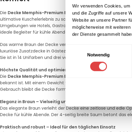
Wir verwenden Cookies, um I
Die
Decke Memphis-Premium Braun
bietet eine veredelte Ver
und die Zugriffe auf unsere 
ultimative Kuschelerlebnis zu schaffen. Ihr samtig-weiches Haut
Website an unsere Partner fü
Umgebungen wie Hotels, Gastronomie und exklusive Veranstaltu
möglicherweise mit weiteren
ideale Begleiter für kühle Abende.
der Dienste gesammelt habe
Das warme Braun der Decke verleiht jedem Raum eine gemütlich
Einwilligungsauswahl
luxuriöse Zusatzdecke in Gästezimmern – die
Decke Memphis-
Notwendig
Sie ist in 14 Unifarben und drei verschiedenen Größen erhältli
Höchste Qualität und optimierte Materialien
Die
Decke Memphis-Premium Braun
wird aus hochwertiger Mikr
bekannt ist. Mit einem Gewicht von 280 g/m² bietet sie die per
Gebrauch bleibt die Decke formstabil und behält ihre flauschige
Eleganz in Braun – Vielseitig und zeitlos
Das elegante Braun verleiht der Decke eine zeitlose und edle Op
Decke für kühle Abende. Der 4-seitig breite Saum betont das ele
Praktisch und robust – Ideal für den täglichen Einsatz