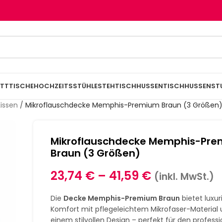
TTTISCHE
HOCHZEITSSTÜHLE
STEHTISCHHUSSEN
TISCHHUSSEN
ST
issen
/
Mikroflauschdecke Memphis-Premium Braun (3 Größen
Mikroflauschdecke Memphis-Pr
Braun (3 Größen)
23,74
€
–
41,59
€
(inkl. MwSt.)
Die
Decke Memphis-Premium Braun
bietet luxur
Komfort mit pflegeleichtem Mikrofaser-Material
einem stilvollen Design – perfekt für den professi