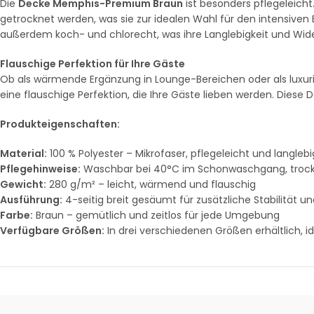
Die
Decke Memphis-Premium Braun
ist besonders pflegeleic
getrocknet werden, was sie zur idealen Wahl für den intensiven 
außerdem koch- und chlorecht, was ihre Langlebigkeit und Wid
Flauschige Perfektion für Ihre Gäste
Ob als wärmende Ergänzung in Lounge-Bereichen oder als luxur
eine flauschige Perfektion, die Ihre Gäste lieben werden. Diese
Produkteigenschaften:
Material:
100 % Polyester – Mikrofaser, pflegeleicht und langlebi
Pflegehinweise:
Waschbar bei 40°C im Schonwaschgang, trockn
Gewicht:
280 g/m² – leicht, wärmend und flauschig
Ausführung:
4-seitig breit gesäumt für zusätzliche Stabilität u
Farbe:
Braun – gemütlich und zeitlos für jede Umgebung
Verfügbare Größen:
In drei verschiedenen Größen erhältlich, i