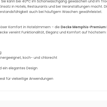
ht. Sie kann bei 40°C im Schonwaschgang gewaschen und im Tro
Einsatz in Hotels, Restaurants und bei Veranstaltungen macht. Di
erstandsfähigkeit auch bei häufigem Waschen gewährleistet.
iöser Komfort in Hotelzimmern – die
Decke Memphis-Premium 
 Decke vereint Funktionalität, Eleganz und Komfort auf höchstem 
g
ergeeignet, koch- und chlorecht
nd ein elegantes Design
deal für vielseitige Anwendungen