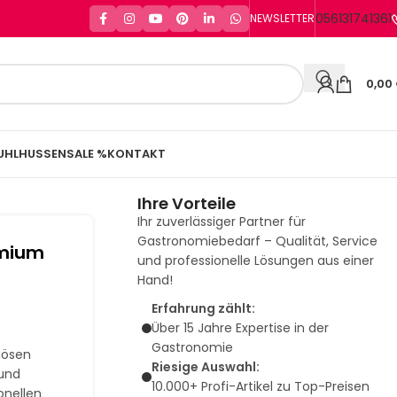
056131741361
NEWSLETTER
0,00
UHLHUSSEN
SALE %
KONTAKT
)
Ihre Vorteile
Ihr zuverlässiger Partner für
Gastronomiebedarf – Qualität, Service
emium
und professionelle Lösungen aus einer
Hand!
Erfahrung zählt:
Über 15 Jahre Expertise in der
Gastronomie
iösen
Riesige Auswahl:
 und
10.000+ Profi-Artikel zu Top-Preisen
onellen