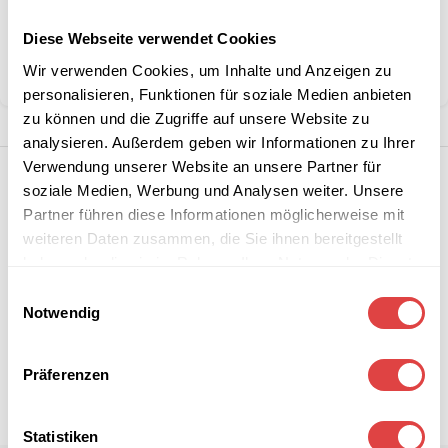
Kategorie:
Kuscheldecken und Kissen
Diese Webseite verwendet Cookies
Marke:
Gözze
Wir verwenden Cookies, um Inhalte und Anzeigen zu
Teilen:
personalisieren, Funktionen für soziale Medien anbieten
zu können und die Zugriffe auf unsere Website zu
analysieren. Außerdem geben wir Informationen zu Ihrer
Verwendung unserer Website an unsere Partner für
soziale Medien, Werbung und Analysen weiter. Unsere
Partner führen diese Informationen möglicherweise mit
weiteren Daten zusammen, die Sie ihnen bereitgestellt
haben oder die sie im Rahmen Ihrer Nutzung der Dienste
gesammelt haben.
Einwilligungsauswahl
Notwendig
Präferenzen
Statistiken