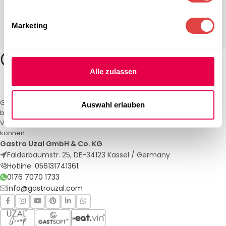
Marketing
Alle zulassen
Gastro Uzal – Ihr Spezialist für Gastronomiemöbel und -textilien. Wir
Auswahl erlauben
bieten maßgeschneiderte Lösungen für Restaurants, Hotels und
Veranstaltungen. Qualität und Service, auf die Sie sich verlassen
können.
Gastro Uzal GmbH & Co. KG
Falderbaumstr. 25, DE-34123 Kassel / Germany
Hotline: 056131741361
0176 7070 1733
info@gastrouzal.com