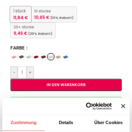
1
stück
10 stücke
11,84
€
10,65
€
(10% Rabatt)
20+ stücke
9,46
€
(20% Rabatt)
FARBE
-
+
IN DEN WARENKORB
Interessiert an
B2B-Angebot
größeren
anfordern
Stückzahlen?
Zustimmung
Details
Über Cookies