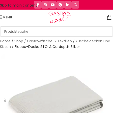
Skip to main content
MENÜ
Home
/
Shop
/
Gastrowäsche & Textilien
/
Kuscheldecken und
Kissen
/
Fleece-Decke STOLA Cordoptik Silber