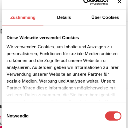
Teilen:
Zustimmung
Details
Über Cookies
Das könnte dir auch gefallen …
Diese Webseite verwendet Cookies
Wir verwenden Cookies, um Inhalte und Anzeigen zu
personalisieren, Funktionen für soziale Medien anbieten
zu können und die Zugriffe auf unsere Website zu
analysieren. Außerdem geben wir Informationen zu Ihrer
Verwendung unserer Website an unsere Partner für
soziale Medien, Werbung und Analysen weiter. Unsere
Partner führen diese Informationen möglicherweise mit
weiteren Daten zusammen, die Sie ihnen bereitgestellt
haben oder die sie im Rahmen Ihrer Nutzung der Dienste
Klapptisch Holz Rechteckig
Klapptisch Holz Rund
gesammelt haben.
Einwilligungsauswahl
Notwendig
190,34
€
–
249,84
€
273,64
€
–
345,04
€
(inkl.
(inkl.
MwSt.)
MwSt.)