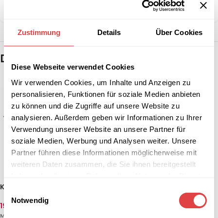
Teilen:
Zustimmung
Details
Über Cookies
Das könnte dir auch gefallen …
Diese Webseite verwendet Cookies
Wir verwenden Cookies, um Inhalte und Anzeigen zu
personalisieren, Funktionen für soziale Medien anbieten
zu können und die Zugriffe auf unsere Website zu
analysieren. Außerdem geben wir Informationen zu Ihrer
Verwendung unserer Website an unsere Partner für
soziale Medien, Werbung und Analysen weiter. Unsere
Partner führen diese Informationen möglicherweise mit
weiteren Daten zusammen, die Sie ihnen bereitgestellt
haben oder die sie im Rahmen Ihrer Nutzung der Dienste
Klapptisch Holz Rechteckig
Catering-Klapptisch 81168
gesammelt haben.
Einwilligungsauswahl
Magnetic 183 x 76 cm
Notwendig
190,34
€
–
249,84
€
190,34
€
(inkl.
(inkl. MwSt.)
MwSt.)