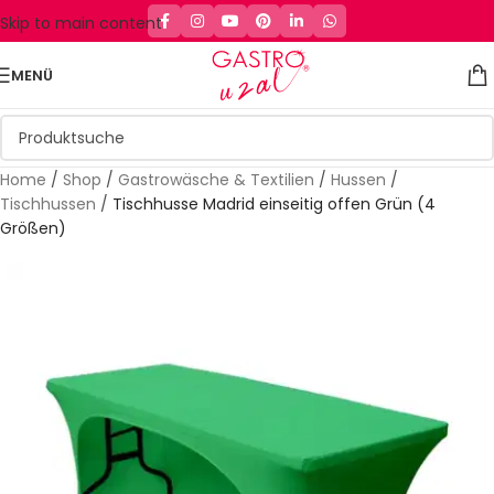
Skip to main content
MENÜ
Home
/
Shop
/
Gastrowäsche & Textilien
/
Hussen
/
Tischhussen
/
Tischhusse Madrid einseitig offen Grün (4
Größen)