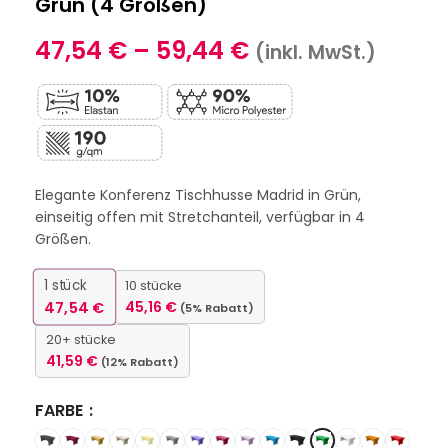
Grün (4 Größen)
47,54
€
–
59,44
€
(inkl. MwSt.)
Elegante Konferenz Tischhusse Madrid in Grün,
einseitig offen mit Stretchanteil, verfügbar in 4
Größen.
1
stück
10 stücke
47,54
€
45,16
€
(5% Rabatt)
20+ stücke
41,59
€
(12% Rabatt)
FARBE